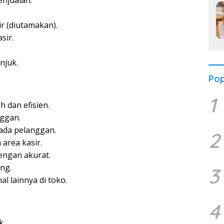
enjualan.
r (diutamakan).
sir.
njuk.
Pop
1
 dan efisien.
ggan.
ada pelanggan.
2
area kasir.
engan akurat.
ng.
3
 lainnya di toko.
4
k.