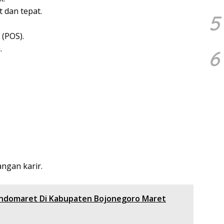
 dan tepat.
5
 (POS).
.
6
ngan karir.
ndomaret Di Kabupaten Bojonegoro Maret