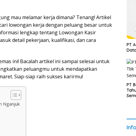
ngung mau melamar kerja dimana? Tenang! Artikel
cari lowongan kerja dengan peluang besar untuk
formasi lengkap tentang Lowongan Kasir
uk detail pekerjaan, kualifikasi, dan cara
PT A
Data
s ini! Bacalah artikel ini sampai selesai untuk
ingkatkan peluangmu untuk mendapatkan
aret. Siap-siap raih sukses karirmu!
PT B
Tahu
Semu
n Nganjuk
Inf