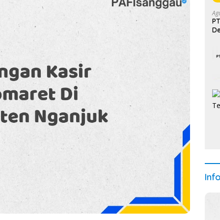
Ag
PT
De
Inf