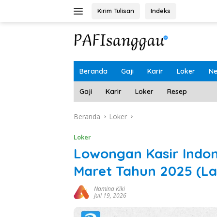
Langsung
Kirim Tulisan
Indeks
ke
konten
Beranda
Gaji
Karir
Loker
N
Gaji
Karir
Loker
Resep
Beranda
Loker
Loker
Lowongan Kasir Indo
Maret Tahun 2025 (L
Namina Kiki
Juli 19, 2026