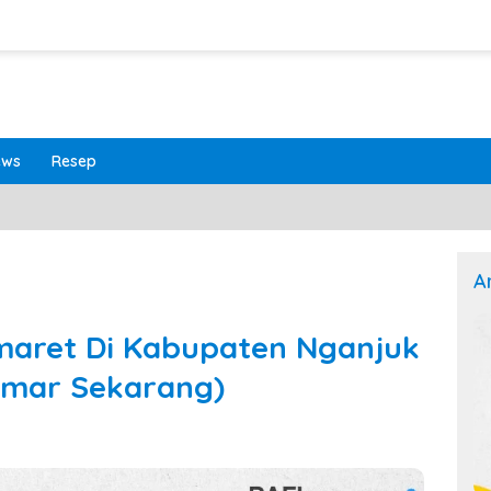
ews
Resep
A
maret Di Kabupaten Nganjuk
amar Sekarang)