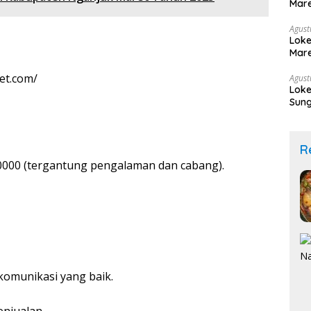
Mare
Agust
Loke
Mare
et.com/
Agust
Loke
Sung
R
0000
(tergantung pengalaman dan cabang).
omunikasi yang baik.