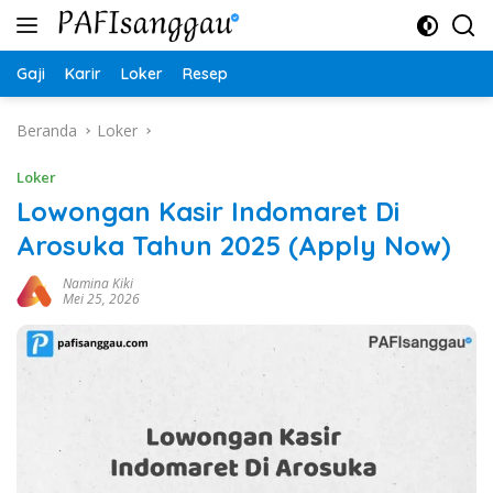
Langsung
ke
konten
Gaji
Karir
Loker
Resep
Beranda
Loker
Loker
Lowongan Kasir Indomaret Di
Arosuka Tahun 2025 (Apply Now)
Namina Kiki
Mei 25, 2026