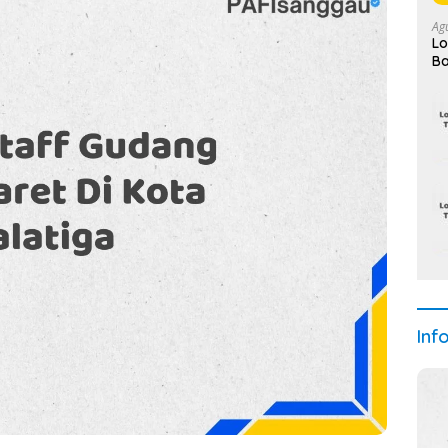
Ag
Lo
Ba
Se
Inf