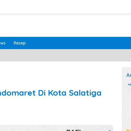
ews
Resep
A
ndomaret Di Kota Salatiga