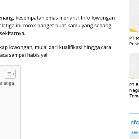
 Tenang, kesempatan emas menanti! Info lowongan
Salatiga ini cocok banget buat kamu yang sedang
sekitarnya.
PT M
Posi
kap lowongan, mulai dari kualifikasi hingga cara
aca sampai habis ya!
alatiga
PT 
Nega
Tah
Terv
Inf