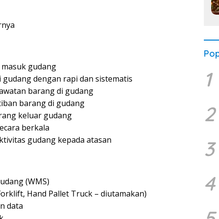
arnya
Pop
g masuk gudang
1
gudang dengan rapi dan sistematis
awatan barang di gudang
iban barang di gudang
2
rang keluar gudang
ecara berkala
ktivitas gudang kepada atasan
3
4
gudang (WMS)
rklift, Hand Pallet Truck – diutamakan)
n data
5
k