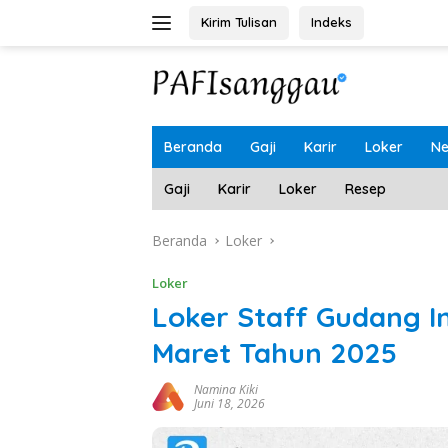
Langsung
Kirim Tulisan
Indeks
ke
konten
Beranda
Gaji
Karir
Loker
N
Gaji
Karir
Loker
Resep
Beranda
Loker
Loker
Loker Staff Gudang I
Maret Tahun 2025
Namina Kiki
Juni 18, 2026