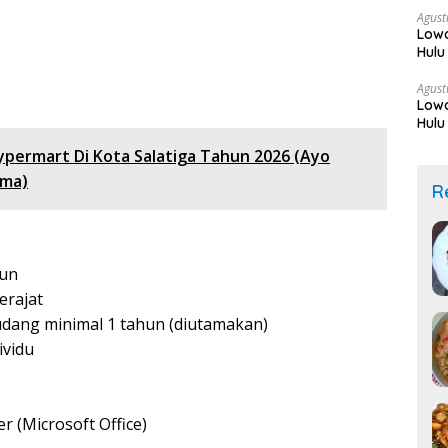
Agust
Low
Hulu
Sek
Agust
Low
Hulu
ypermart Di Kota Salatiga Tahun 2026 (Ayo
ama)
R
hun
erajat
udang minimal 1 tahun (diutamakan)
ividu
(Microsoft Office)