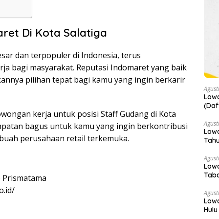
ret Di Kota Salatiga
sar dan terpopuler di Indonesia, terus
a bagi masyarakat. Reputasi Indomaret yang baik
nya pilihan tepat bagi kamu yang ingin berkarir
Agust
Lowo
(Daf
wongan kerja untuk posisi Staff Gudang di Kota
Agust
empatan bagus untuk kamu yang ingin berkontribusi
Lowo
ebuah perusahaan retail terkemuka.
Tah
Agust
Low
Taba
 Prismatama
.id/
Agust
Low
Hulu