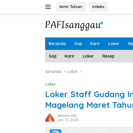
Langsung
Kirim Tulisan
Indeks
ke
konten
Beranda
Gaji
Karir
Loker
N
Gaji
Karir
Loker
Resep
Beranda
Loker
Loker
Loker Staff Gudang 
Magelang Maret Tahu
Namina Kiki
Juni 15, 2026