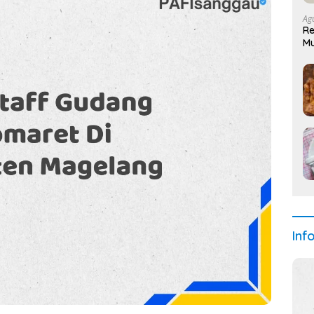
Ag
Re
M
Inf