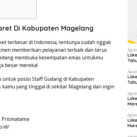
aret Di Kabupaten Magelang
ket terbesar di Indonesia, tentunya sudah nggak
itmen memberikan pelayanan terbaik dan terus
Agust
Loke
t sedang membuka kesempatan emas untukmu
Tahu
ga besar mereka!
Agust
Loke
 untuk posisi Staff Gudang di Kabupaten
Tahu
kamu yang tinggal di sekitar Magelang dan ingin
Agust
Loke
Mare
Agust
 Prismatama
Loke
Mare
.id/
Agust