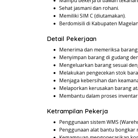
Mampu bekerja di bawah tekanan
Sehat jasmani dan rohani.
Memiliki SIM C (diutamakan).
Berdomisili di Kabupaten Magelan
Detail Pekerjaan
Menerima dan memeriksa barang
Menyimpan barang di gudang deng
Mengeluarkan barang sesuai den
Melakukan pengecekan stok baran
Menjaga kebersihan dan keaman
Melaporkan kerusakan barang ata
Membantu dalam proses inventari
Ketrampilan Pekerja
Penggunaan sistem WMS (Wareho
Penggunaan alat bantu bongkar 
Kemampuan mengoperasikan komput