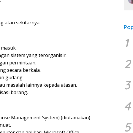
.
g atau sekitarnya.
Pop
1
 masuk.
an sistem yang terorganisir.
2
gan permintaan.
g secara berkala.
an gudang.
3
u masalah lainnya kepada atasan.
sasi barang.
4
use Management System) (diutamakan).
5
muat.
er dan aplikasi Microsoft Office.