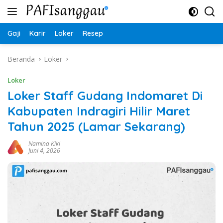
Langsung
ke
konten
Gaji
Karir
Loker
Resep
Beranda
Loker
Loker
Loker Staff Gudang Indomaret Di
Kabupaten Indragiri Hilir Maret
Tahun 2025 (Lamar Sekarang)
Namina Kiki
Juni 4, 2026