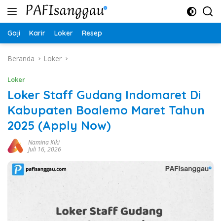
Langsung
ke
konten
Gaji
Karir
Loker
Resep
Beranda
Loker
Loker
Loker Staff Gudang Indomaret Di
Kabupaten Boalemo Maret Tahun
2025 (Apply Now)
Namina Kiki
Juli 16, 2026