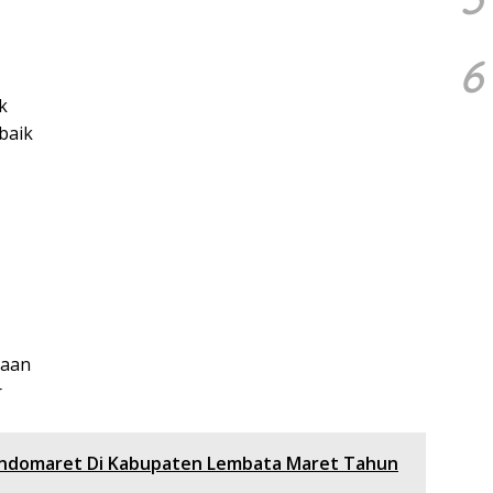
6
k
baik
jaan
r
ndomaret Di Kabupaten Lembata Maret Tahun