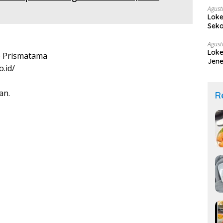
Agust
Loke
Seka
Agust
Loke
 Prismatama
Jene
.id/
an.
R