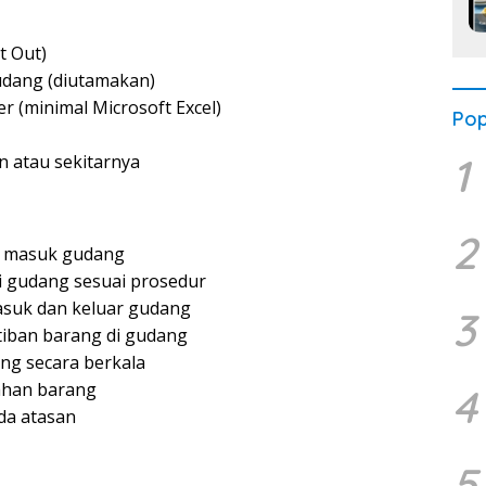
st Out)
udang (diutamakan)
(minimal Microsoft Excel)
Pop
1
n atau sekitarnya
2
g masuk gudang
 gudang sesuai prosedur
suk dan keluar gudang
3
iban barang di gudang
ng secara berkala
ahan barang
4
da atasan
5