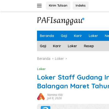
Langsung
Kirim Tulisan
Indeks
ke
konten
Beranda
Gaji
Karir
Loker
N
Gaji
Karir
Loker
Resep
Beranda
Loker
Loker
Loker Staff Gudang 
Balangan Maret Tahu
Namina Kiki
Juli 9, 2026