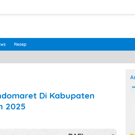
ews
Resep
A
Indomaret Di Kabupaten
n 2025