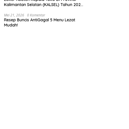
Kalimantan Selatan (KALSEL) Tahun 2025
(Daftar Sekarang)
Mei 21, 2026
0 Komentar
Resep Buncis AntiGagal 5 Menu Lezat
Mudah!