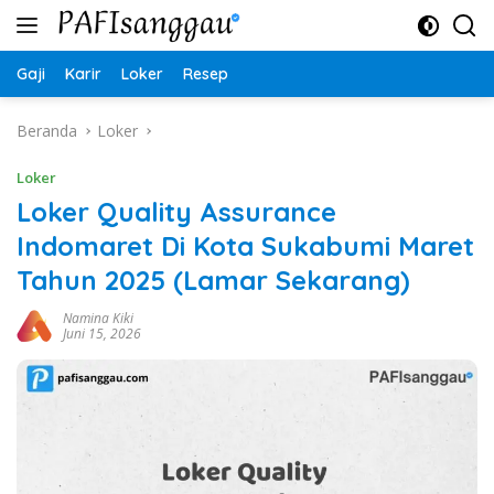
Langsung
ke
konten
Gaji
Karir
Loker
Resep
Beranda
Loker
Loker
Loker Quality Assurance
Indomaret Di Kota Sukabumi Maret
Tahun 2025 (Lamar Sekarang)
Namina Kiki
Juni 15, 2026