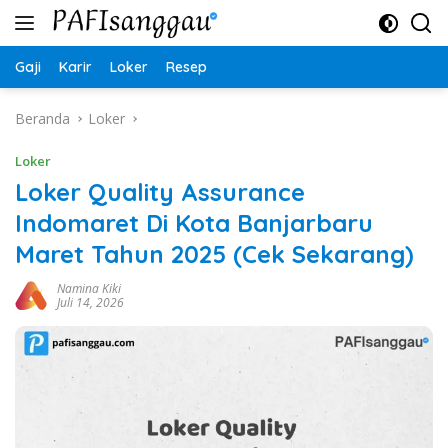
Langsung
ke
konten
Gaji
Karir
Loker
Resep
Beranda
Loker
Loker
Loker Quality Assurance
Indomaret Di Kota Banjarbaru
Maret Tahun 2025 (Cek Sekarang)
Namina Kiki
Juli 14, 2026