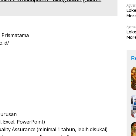
Agust
Loke
Mare
Agust
Loke
 Prismatama
Mare
.id/
R
jurusan
, Excel, PowerPoint)
lity Assurance (minimal 1 tahun, lebih disukai)