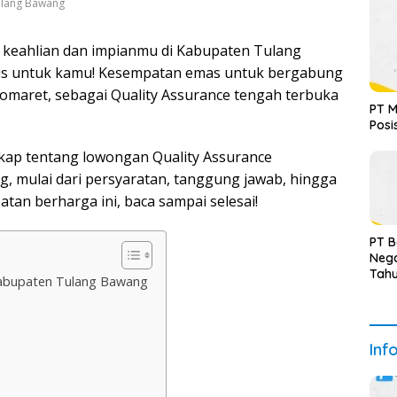
ulang Bawang
 keahlian dan impianmu di Kabupaten Tulang
sus untuk kamu! Kesempatan emas untuk bergabung
omaret, sebagai Quality Assurance tengah terbuka
PT M
Posi
ngkap tentang lowongan Quality Assurance
, mulai dari persyaratan, tanggung jawab, hingga
tan berharga ini, baca sampai selesai!
PT 
Nega
Tah
Kabupaten Tulang Bawang
Terv
Inf