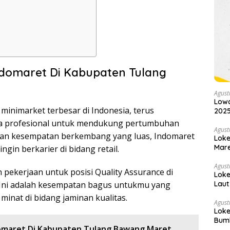
ndomaret Di Kabupaten Tulang
Agust
Lowo
 minimarket terbesar di Indonesia, terus
2025
 profesional untuk mendukung pertumbuhan
Agust
 dan kesempatan berkembang yang luas, Indomaret
Loke
Mare
ngin berkarier di bidang retail.
Agust
pekerjaan untuk posisi Quality Assurance di
Loke
Laut
Ini adalah kesempatan bagus untukmu yang
 minat di bidang jaminan kualitas.
Agust
Loke
Bumb
domaret Di Kabupaten Tulang Bawang Maret