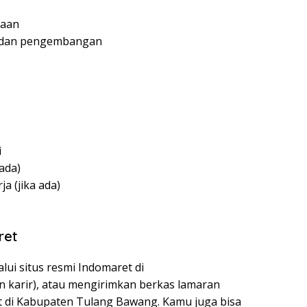
jaan
n dan pengembangan
i
 ada)
a (jika ada)
ret
ui situs resmi Indomaret di
n karir), atau mengirimkan berkas lamaran
t di Kabupaten Tulang Bawang. Kamu juga bisa