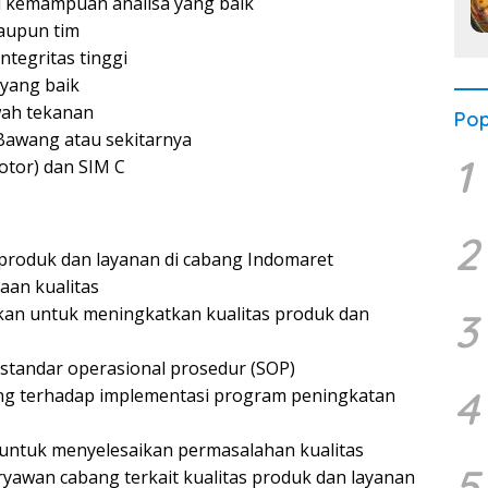
iki kemampuan analisa yang baik
aupun tim
ntegritas tinggi
yang baik
wah tekanan
Pop
Bawang atau sekitarnya
1
tor) dan SIM C
2
produk dan layanan di cabang Indomaret
aan kualitas
an untuk meningkatkan kualitas produk dan
3
tandar operasional prosedur (SOP)
4
ng terhadap implementasi program peningkatan
 untuk menyelesaikan permasalahan kualitas
5
yawan cabang terkait kualitas produk dan layanan