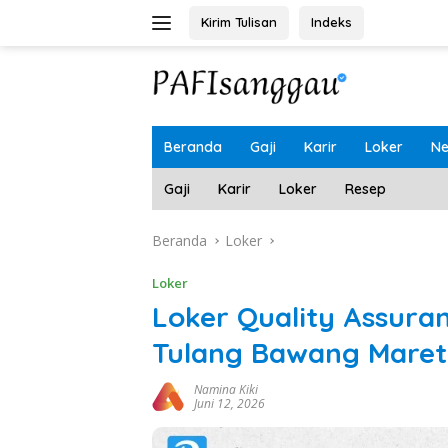
Langsung
Kirim Tulisan
Indeks
ke
konten
Beranda
Gaji
Karir
Loker
N
Gaji
Karir
Loker
Resep
Beranda
Loker
Loker
Loker Quality Assura
Tulang Bawang Maret
Namina Kiki
Juni 12, 2026