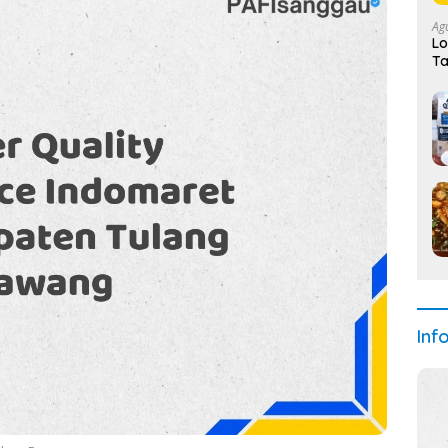
Ag
Lo
Ta
Da
Inf