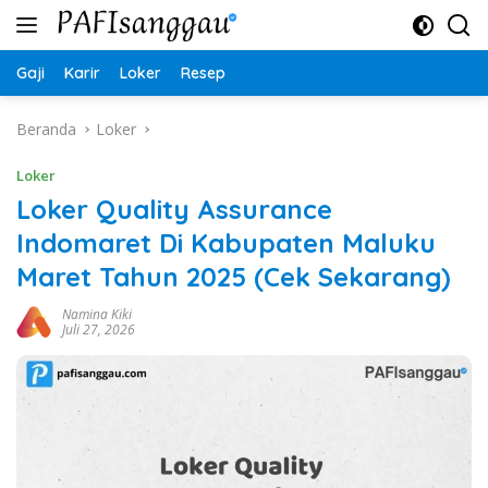
Langsung
ke
konten
Gaji
Karir
Loker
Resep
Beranda
Loker
Loker
Loker Quality Assurance
Indomaret Di Kabupaten Maluku
Maret Tahun 2025 (Cek Sekarang)
Namina Kiki
Juli 27, 2026