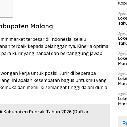
Kapu
Agust
Loke
Tahu
Kabupaten Malang
Agust
Loke
 minimarket terbesar di Indonesia, selalu
Tahu
an terbaik kepada pelanggannya. Kinerja optimal
g para kurir yang handal dan bertanggung jawab
Agust
Loke
Mare
wongan kerja untuk posisi Kurir di beberapa
Agust
Loke
lang. Ini adalah kesempatan bagus untukmu yang
Mare
erkemuka dan memiliki semangat tinggi dalam dunia
Agust
Loke
Mare
Di Kabupaten Puncak Tahun 2026 (Daftar
R