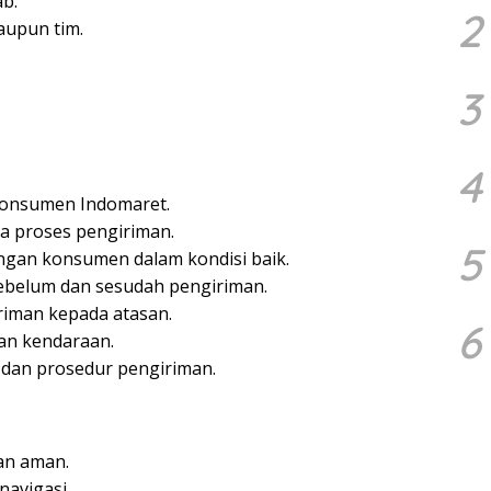
ab.
2
aupun tim.
3
4
onsumen Indomaret.
 proses pengiriman.
5
gan konsumen dalam kondisi baik.
belum dan sesudah pengiriman.
riman kepada atasan.
6
an kendaraan.
dan prosedur pengiriman.
an aman.
avigasi.