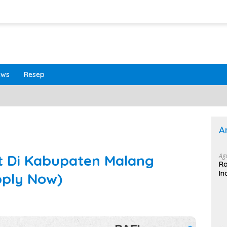
ews
Resep
A
t Di Kabupaten Malang
Ag
Ra
In
pply Now)