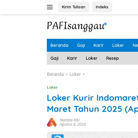
Langsung
Kirim Tulisan
Indeks
ke
konten
Beranda
Gaji
Karir
Loker
N
Gaji
Karir
Loker
Resep
Beranda
Loker
Loker
Loker Kurir Indomare
Maret Tahun 2025 (A
Namina Kiki
Agustus 6, 2026