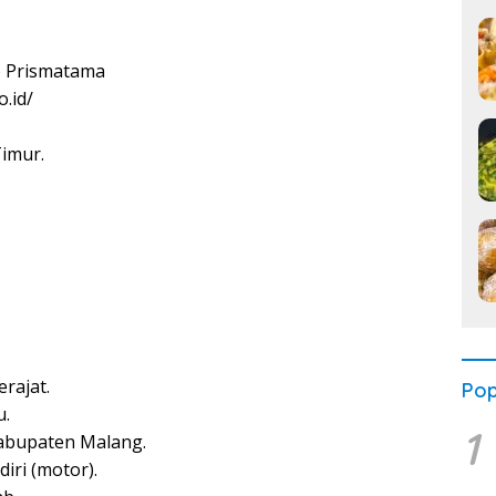
 Prismatama
.id/
imur.
rajat.
Pop
u.
1
Kabupaten Malang.
iri (motor).