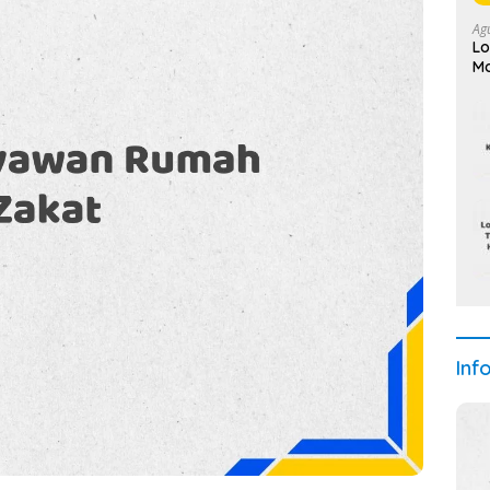
Ag
Lo
Mo
Inf