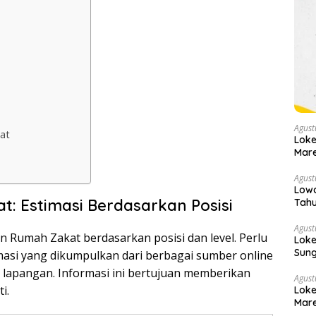
Agust
at
Loke
Mare
Agust
Lowo
: Estimasi Berdasarkan Posisi
Tahu
Agust
an Rumah Zakat berdasarkan posisi dan level. Perlu
Loke
Sung
masi yang dikumpulkan dari berbagai sumber online
 lapangan. Informasi ini bertujuan memberikan
Agust
i.
Loke
Mare