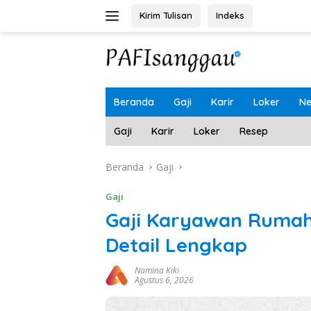
Langsung
Kirim Tulisan
Indeks
ke
konten
Beranda
Gaji
Karir
Loker
N
Gaji
Karir
Loker
Resep
Beranda
Gaji
Gaji
Gaji Karyawan Rumah
Detail Lengkap
Namina Kiki
Agustus 6, 2026