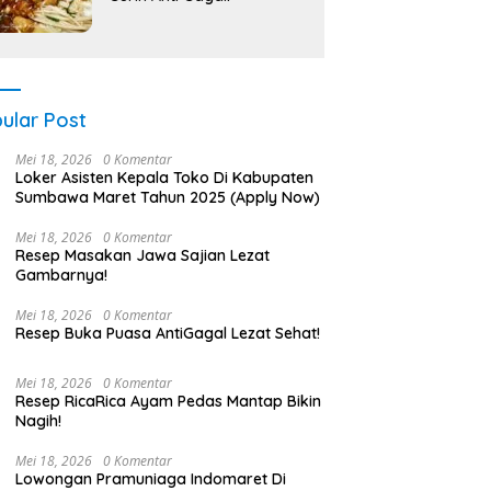
ular Post
Mei 18, 2026
0 Komentar
Loker Asisten Kepala Toko Di Kabupaten
Sumbawa Maret Tahun 2025 (Apply Now)
Mei 18, 2026
0 Komentar
Resep Masakan Jawa Sajian Lezat
Gambarnya!
Mei 18, 2026
0 Komentar
Resep Buka Puasa AntiGagal Lezat Sehat!
Mei 18, 2026
0 Komentar
Resep RicaRica Ayam Pedas Mantap Bikin
Nagih!
Mei 18, 2026
0 Komentar
Lowongan Pramuniaga Indomaret Di