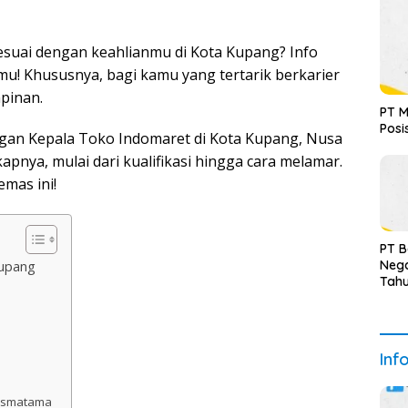
esuai dengan keahlianmu di Kota Kupang? Info
mu! Khususnya, bagi kamu yang tertarik berkarier
mpinan.
PT M
Posi
ngan Kepala Toko Indomaret di Kota Kupang, Nusa
pnya, mulai dari kualifikasi hingga cara melamar.
mas ini!
PT 
Nega
Kupang
Tah
Terv
Inf
rismatama