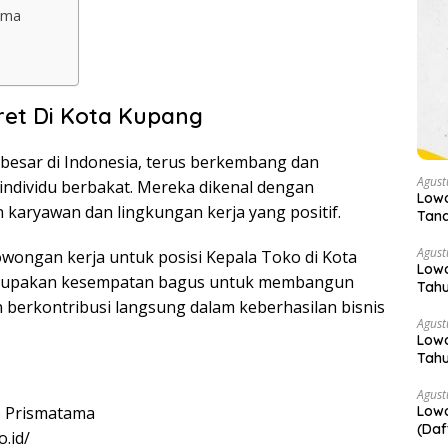
ama
ret Di Kota Kupang
erbesar di Indonesia, terus berkembang dan
Agust
individu berbakat. Mereka dikenal dengan
Low
aryawan dan lingkungan kerja yang positif.
Tana
Agust
wongan kerja untuk posisi Kepala Toko di Kota
Lowo
erupakan kesempatan bagus untuk membangun
Tah
 berkontribusi langsung dalam keberhasilan bisnis
Agust
Lowo
Tah
Agust
Lowo
 Prismatama
(Daf
.id/