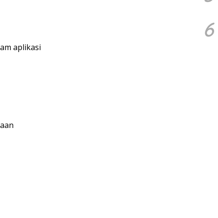
6
m aplikasi
jaan