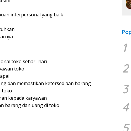
 tim
uan interpersonal yang baik
utuhkan
Pop
tarnya
1
nal toko sehari-hari
2
yawan toko
apai
ang dan memastikan ketersediaan barang
3
 toko
han kepada karyawan
4
n barang dan uang di toko
5