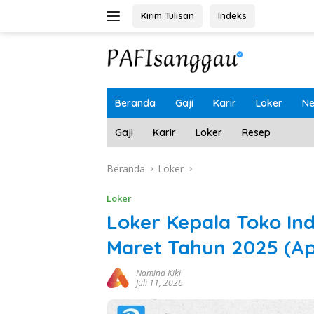
Langsung
Kirim Tulisan
Indeks
ke
konten
Beranda
Gaji
Karir
Loker
N
Gaji
Karir
Loker
Resep
Beranda
Loker
Loker
Loker Kepala Toko In
Maret Tahun 2025 (A
Namina Kiki
Juli 11, 2026