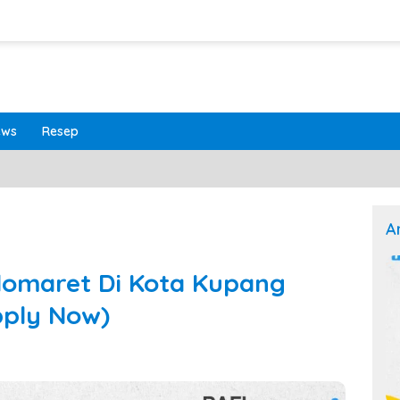
ews
Resep
A
domaret Di Kota Kupang
pply Now)