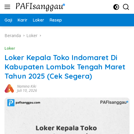
Langsung
ke
konten
Gaji
Karir
Loker
Resep
Beranda
Loker
Loker
Loker Kepala Toko Indomaret Di
Kabupaten Lombok Tengah Maret
Tahun 2025 (Cek Segera)
Namina Kiki
Juli 10, 2026