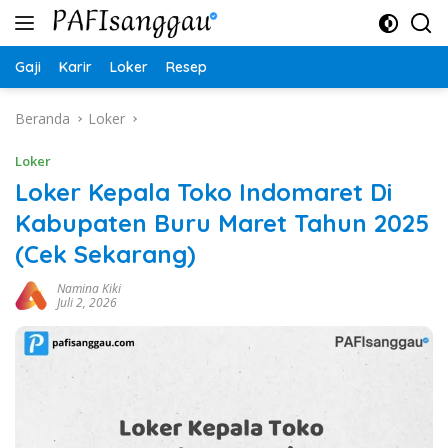
Langsung
ke
konten
Gaji
Karir
Loker
Resep
Beranda
Loker
Loker
Loker Kepala Toko Indomaret Di
Kabupaten Buru Maret Tahun 2025
(Cek Sekarang)
Namina Kiki
Juli 2, 2026