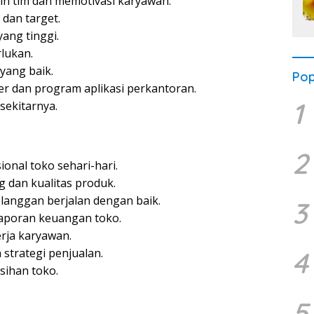
tim dan memotivasi karyawan.
dan target.
yang tinggi.
rlukan.
yang baik.
Pop
dan program aplikasi perkantoran.
1
sekitarnya.
2
nal toko sehari-hari.
 dan kualitas produk.
anggan berjalan dengan baik.
3
aporan keuangan toko.
rja karyawan.
4
trategi penjualan.
ihan toko.
5