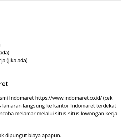
i
 ada)
a (jika ada)
ret
esmi Indomaret
https://www.indomaret.co.id/
(cek
s lamaran langsung ke kantor Indomaret terdekat
ncoba melamar melalui situs-situs lowongan kerja
ak dipungut biaya apapun.