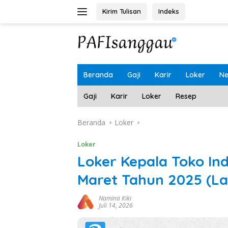
Langsung
Kirim Tulisan
Indeks
ke
konten
Beranda
Gaji
Karir
Loker
N
Gaji
Karir
Loker
Resep
Beranda
Loker
Loker
Loker Kepala Toko In
Maret Tahun 2025 (L
Namina Kiki
Juli 14, 2026