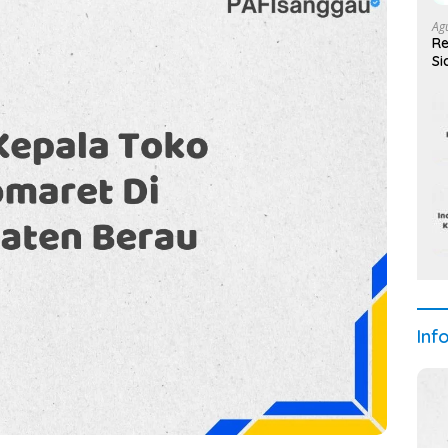
Ag
Re
Si
Inf