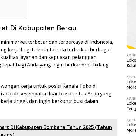
ret Di Kabupaten Berau
 minimarket terbesar dan terpercaya di Indonesia,
kerja bagi talenta-talenta terbaik di berbagai
Agust
kualitas layanan dan kepuasan pelanggan
Loke
 tepat bagi Anda yang ingin berkarier di bidang
Sela
Agust
Loke
wongan kerja untuk posisi Kepala Toko di
Mare
i adalah kesempatan luar biasa untuk Anda yang
Agust
erja tinggi, dan ingin berkontribusi dalam
Loke
Teng
Sege
Agust
Loke
amart Di Kabupaten Bombana Tahun 2025 (Tahun
Mare
arang)