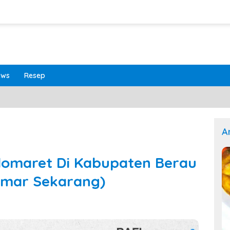
ews
Resep
A
domaret Di Kabupaten Berau
amar Sekarang)