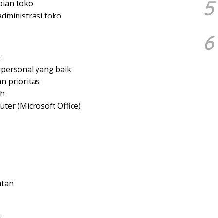
5
pian toko
dministrasi toko
6
t
personal yang baik
 prioritas
ah
r (Microsoft Office)
atan