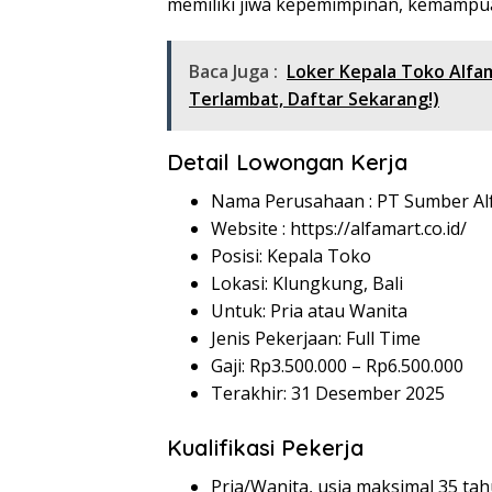
memiliki jiwa kepemimpinan, kemampuan
Baca Juga :
Loker Kepala Toko Alfa
Terlambat, Daftar Sekarang!)
Detail Lowongan Kerja
Nama Perusahaan :
PT Sumber Alf
Website :
https://alfamart.co.id/
Posisi: Kepala Toko
Lokasi: Klungkung, Bali
Untuk: Pria atau Wanita
Jenis Pekerjaan: Full Time
Gaji: Rp
3.500.000
– Rp
6.500.000
Terakhir: 31 Desember 2025
Kualifikasi Pekerja
Pria/Wanita, usia maksimal 35 ta