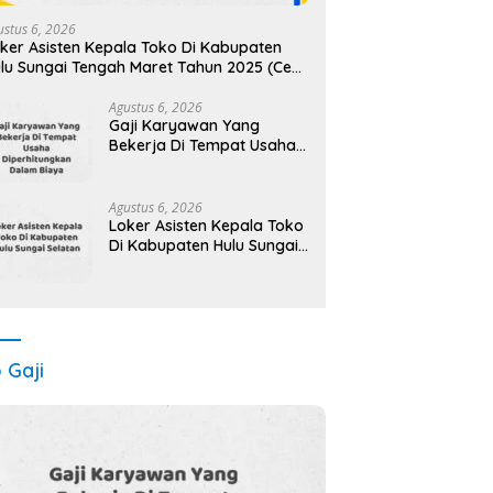
ustus 6, 2026
ker Asisten Kepala Toko Di Kabupaten
lu Sungai Tengah Maret Tahun 2025 (Cek
gera)
Agustus 6, 2026
Gaji Karyawan Yang
Bekerja Di Tempat Usaha
Diperhitungkan Dalam
Biaya Tahun 2025 Info
Terbaru Detail Lengkap
Agustus 6, 2026
Loker Asisten Kepala Toko
Di Kabupaten Hulu Sungai
Selatan Maret Tahun 2025
(Cek Sekarang)
o Gaji