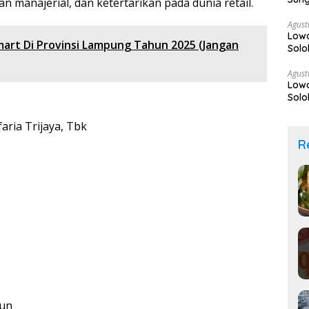
 manajerial, dan ketertarikan pada dunia retail.
Sek
Agust
Low
mart Di Provinsi Lampung Tahun 2025 (Jangan
Solo
Agust
Low
Solo
aria Trijaya, Tbk
R
hun