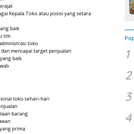
erajat
ai Kepala Toko atau posisi yang setara
ang baik
i tim
Pop
dministrasi toko
1
dan mencapai target penjualan
yang baik
awab
2
3
nal toko sehari-hari
enjualan
4
iaan barang
yawan
yang prima