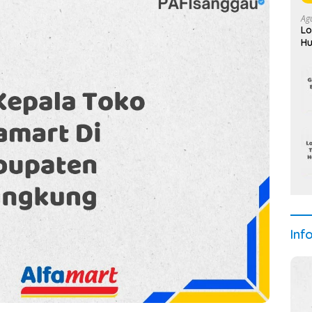
Ag
Lo
Hu
Se
Inf