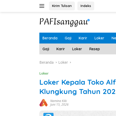
Langsung
Kirim Tulisan
Indeks
ke
konten
Beranda
Gaji
Karir
Loker
N
Gaji
Karir
Loker
Resep
Beranda
Loker
Loker
Loker Kepala Toko Al
Klungkung Tahun 202
Namina Kiki
Juni 15, 2026