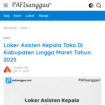
Langsung
ke
konten
Gaji
Karir
Loker
Resep
Beranda
Karir
Karir
Loker Asisten Kepala Toko Di
Kabupaten Lingga Maret Tahun
2025
Namina Kiki
Juli 21, 2026