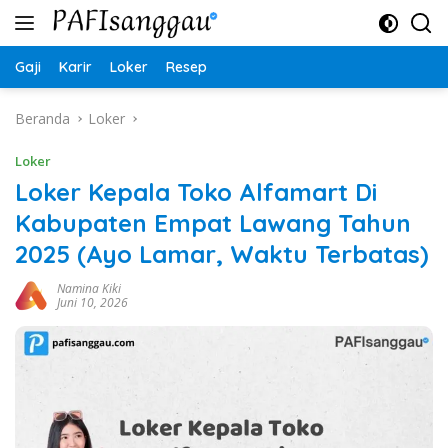
Langsung
ke
konten
Gaji
Karir
Loker
Resep
Beranda
Loker
Loker
Loker Kepala Toko Alfamart Di
Kabupaten Empat Lawang Tahun
2025 (Ayo Lamar, Waktu Terbatas)
Namina Kiki
Juni 10, 2026