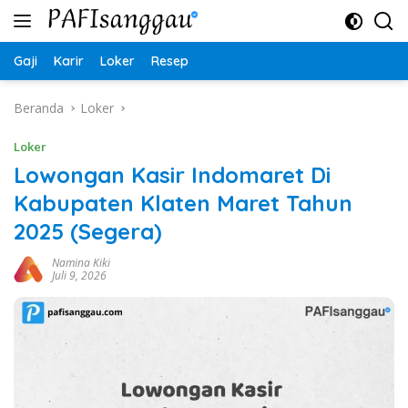
Langsung
ke
konten
Gaji
Karir
Loker
Resep
Beranda
Loker
Loker
Lowongan Kasir Indomaret Di
Kabupaten Klaten Maret Tahun
2025 (Segera)
Namina Kiki
Juli 9, 2026