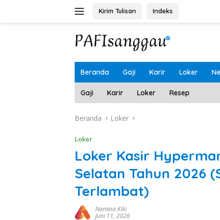
Langsung
Kirim Tulisan
Indeks
ke
konten
Beranda
Gaji
Karir
Loker
N
Gaji
Karir
Loker
Resep
Beranda
Loker
Loker
Loker Kasir Hyperma
Selatan Tahun 2026 (
Terlambat)
Namina Kiki
Juni 11, 2026