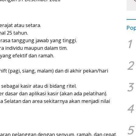
ajat atau setara.
Pop
al 25 tahun.
1
n rasa tanggung jawab yang tinggi.
a individu maupun dalam tim.
ang efektif dan ramah.
2
ift (pagi, siang, malam) dan di akhir pekan/hari
3
bagai kasir atau di bidang ritel.
asar dan aplikasi kasir (akan ada pelatihan).
 Selatan dan area sekitarnya akan menjadi nilai
4
5
yaran pelanggan dengan senyum, ramah, dan cepat.