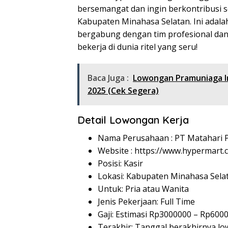
bersemangat dan ingin berkontribusi se
Kabupaten Minahasa Selatan. Ini adal
bergabung dengan tim profesional da
bekerja di dunia ritel yang seru!
Baca Juga :
Lowongan Pramuniaga I
2025 (Cek Segera)
Detail Lowongan Kerja
Nama Perusahaan :
PT Matahari 
Website :
https://www.hypermart.c
Posisi: Kasir
Lokasi: Kabupaten Minahasa Selat
Untuk: Pria atau Wanita
Jenis Pekerjaan: Full Time
Gaji: Estimasi Rp
3000000
– Rp
600
Terakhir: Tanggal berakhirnya 