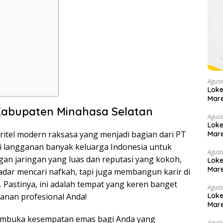
Agust
Loke
Mare
Kabupaten Minahasa Selatan
Agust
Loke
ritel modern raksasa yang menjadi bagian dari PT
Mare
di langganan banyak keluarga Indonesia untuk
Agust
gan jaringan yang luas dan reputasi yang kokoh,
Loke
Mare
dar mencari nafkah, tapi juga membangun karir di
 Pastinya, ini adalah tempat yang keren banget
Agust
anan profesional Anda!
Loke
Mare
embuka kesempatan emas bagi Anda yang
Agust