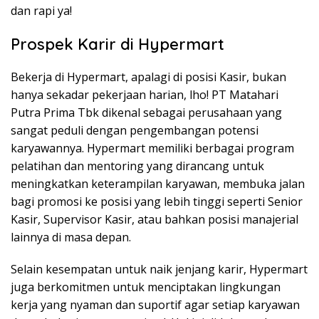
dan rapi ya!
Prospek Karir di Hypermart
Bekerja di Hypermart, apalagi di posisi Kasir, bukan
hanya sekadar pekerjaan harian, lho! PT Matahari
Putra Prima Tbk dikenal sebagai perusahaan yang
sangat peduli dengan pengembangan potensi
karyawannya. Hypermart memiliki berbagai program
pelatihan dan mentoring yang dirancang untuk
meningkatkan keterampilan karyawan, membuka jalan
bagi promosi ke posisi yang lebih tinggi seperti Senior
Kasir, Supervisor Kasir, atau bahkan posisi manajerial
lainnya di masa depan.
Selain kesempatan untuk naik jenjang karir, Hypermart
juga berkomitmen untuk menciptakan lingkungan
kerja yang nyaman dan suportif agar setiap karyawan