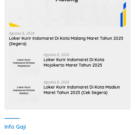
Agustus 8, 2026
Loker Kurir Indomaret Di Kota Malang Maret Tahun 2025
(Segera)
Agustus 8, 2026
Loker Kurir Indomaret Di Kota
Mojokerto Maret Tahun 2025
Agustus 8, 2026
Loker Kurir Indomaret Di Kota Madiun
Maret Tahun 2025 (Cek Segera)
Info Gaji