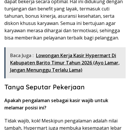
dapat bekerja secara optimal. Hal ini didukung dengan
tunjangan dan benefit yang layak, termasuk cuti
tahunan, bonus kinerja, asuransi kesehatan, serta
diskon khusus karyawan. Semua ini bertujuan agar
karyawan merasa dihargai dan termotivasi, sehingga
bisa memberikan pelayanan terbaik bagi pelanggan.
Baca Juga :
Lowongan Kerja Kasir Hypermart Di
Kabupaten Barito Timur Tahun 2026 (Ayo Lamar,
Jangan Menunggu Terlalu Lama)
Tanya Seputar Pekerjaan
Apakah pengalaman sebagai kasir wajib untuk
melamar posisi ini?
Tidak wajib, kok! Meskipun pengalaman adalah nilai
tambah, Hypermart juga membuka kesempatan lebar