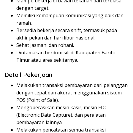
Mampu bekerja di bawah tekanan dan terbiasa
dengan target.
Memiliki kemampuan komunikasi yang baik dan
ramah.
Bersedia bekerja secara shift, termasuk pada
akhir pekan dan hari libur nasional.
Sehat jasmani dan rohani.
Diutamakan berdomisili di Kabupaten Barito
Timur atau area sekitarnya.
Detail Pekerjaan
Melakukan transaksi pembayaran dari pelanggan
dengan cepat dan akurat menggunakan sistem
POS (Point of Sale).
Mengoperasikan mesin kasir, mesin EDC
(Electronic Data Capture), dan peralatan
pembayaran lainnya.
Melakukan pencatatan semua transaksi