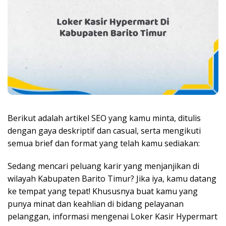
Berikut adalah artikel SEO yang kamu minta, ditulis
dengan gaya deskriptif dan casual, serta mengikuti
semua brief dan format yang telah kamu sediakan:
Sedang mencari peluang karir yang menjanjikan di
wilayah Kabupaten Barito Timur? Jika iya, kamu datang
ke tempat yang tepat! Khususnya buat kamu yang
punya minat dan keahlian di bidang pelayanan
pelanggan, informasi mengenai Loker Kasir Hypermart