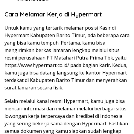
Cara Melamar Kerja di Hypermart
Untuk kamu yang tertarik melamar posisi Kasir di
Hypermart Kabupaten Barito Timur, ada beberapa cara
yang bisa kamu tempuh. Pertama, kamu bisa
mengirimkan berkas lamaran lengkap melalui situs
resmi perusahaan PT Matahari Putra Prima Tbk, yaitu
https://www.hypermart.co.id/
pada bagian karir. Kedua,
kamu juga bisa datang langsung ke kantor Hypermart
terdekat di Kabupaten Barito Timur dan menyerahkan
surat lamaran secara fisik.
Selain melalui kanal resmi Hypermart, kamu juga bisa
mencari informasi dan melamar melalui berbagai situs
lowongan kerja terpercaya dan kredibel di Indonesia
yang sering bekerja sama dengan Hypermart. Pastikan
semua dokumen yang kamu siapkan sudah lengkap