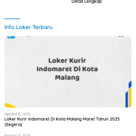
Detail Lengkap
Info Loker Terbaru
Agustus 8, 2026
Loker Kurir Indomaret Di Kota Malang Maret Tahun 2025
(Segera)
Agustus 8, 2026