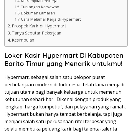
Ketrampilan Pekerja
Tunjangan Karyawan
Dokumen Lamaran
Cara Melamar Kerja di Hypermart
Prospek Karir di Hypermart
Tanya Seputar Pekerjaan
Kesimpulan
Loker Kasir Hypermart Di Kabupaten
Barito Timur yang Menarik untukmu!
Hypermart, sebagai salah satu pelopor pusat
perbelanjaan modern di Indonesia, telah lama menjadi
tujuan utama bagi banyak keluarga untuk memenuhi
kebutuhan sehari-hari. Dikenal dengan produk yang
lengkap, harga kompetitif, dan pelayanan yang ramah,
Hypermart bukan hanya tempat berbelanja, tapi juga
menjadi salah satu perusahaan ritel terbesar yang
selalu membuka peluang karir bagi talenta-talenta