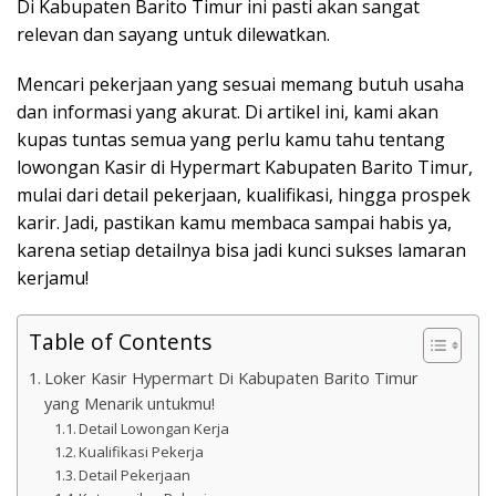
Di Kabupaten Barito Timur ini pasti akan sangat
relevan dan sayang untuk dilewatkan.
Mencari pekerjaan yang sesuai memang butuh usaha
dan informasi yang akurat. Di artikel ini, kami akan
kupas tuntas semua yang perlu kamu tahu tentang
lowongan Kasir di Hypermart Kabupaten Barito Timur,
mulai dari detail pekerjaan, kualifikasi, hingga prospek
karir. Jadi, pastikan kamu membaca sampai habis ya,
karena setiap detailnya bisa jadi kunci sukses lamaran
kerjamu!
Table of Contents
Loker Kasir Hypermart Di Kabupaten Barito Timur
yang Menarik untukmu!
Detail Lowongan Kerja
Kualifikasi Pekerja
Detail Pekerjaan