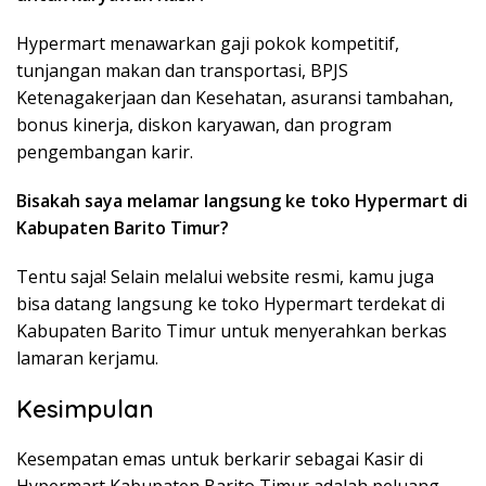
Hypermart menawarkan gaji pokok kompetitif,
tunjangan makan dan transportasi, BPJS
Ketenagakerjaan dan Kesehatan, asuransi tambahan,
bonus kinerja, diskon karyawan, dan program
pengembangan karir.
Bisakah saya melamar langsung ke toko Hypermart di
Kabupaten Barito Timur?
Tentu saja! Selain melalui website resmi, kamu juga
bisa datang langsung ke toko Hypermart terdekat di
Kabupaten Barito Timur untuk menyerahkan berkas
lamaran kerjamu.
Kesimpulan
Kesempatan emas untuk berkarir sebagai Kasir di
Hypermart Kabupaten Barito Timur adalah peluang