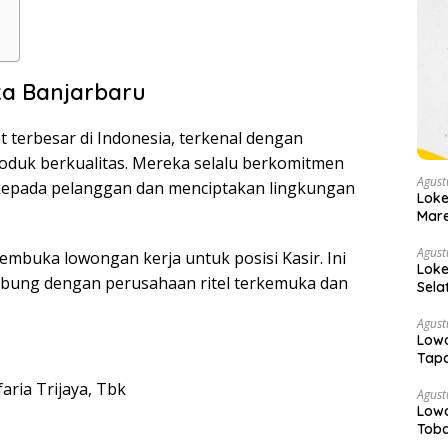
ta Banjarbaru
t terbesar di Indonesia, terkenal dengan
duk berkualitas. Mereka selalu berkomitmen
Agust
kepada pelanggan dan menciptakan lingkungan
Loke
Mare
Agust
embuka lowongan kerja untuk posisi Kasir. Ini
Loke
bung dengan perusahaan ritel terkemuka dan
Sela
Agust
Low
Tapa
aria Trijaya, Tbk
Agust
Low
Toba