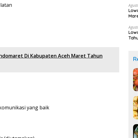
elatan
Agust
Lowo
Mare
Agust
Lowo
Tahu
ndomaret Di Kabupaten Aceh Maret Tahun
R
omunikasi yang baik