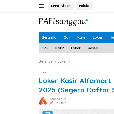
Langsung
Kirim Tulisan
Indeks
ke
konten
Beranda
Gaji
Karir
Loker
N
Gaji
Karir
Loker
Resep
Beranda
Loker
Loker
Loker Kasir Alfamart
2025 (Segera Daftar
Namina Kiki
Juli 12, 2026