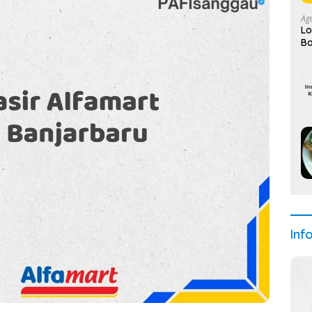
Ag
Lo
Ba
Inf