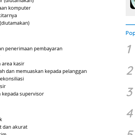
r (diutamakan)
aan komputer
kitarnya
 (diutamakan)
Pop
1
dan penerimaan pembayaran
g
 area kasir
2
ah dan memuaskan kepada pelanggan
konsiliasi
sir
3
 kepada supervisor
4
k
 dan akurat
5
tim