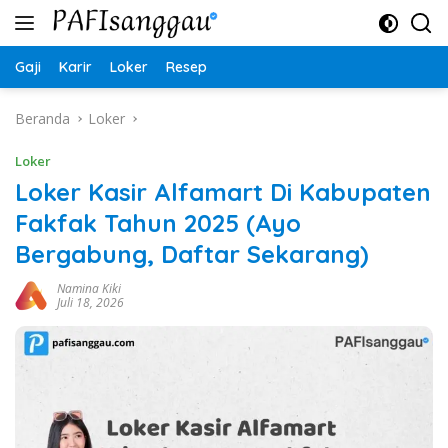
Langsung
ke
konten
Gaji
Karir
Loker
Resep
Beranda
Loker
Loker
Loker Kasir Alfamart Di Kabupaten
Fakfak Tahun 2025 (Ayo
Bergabung, Daftar Sekarang)
Namina Kiki
Juli 18, 2026