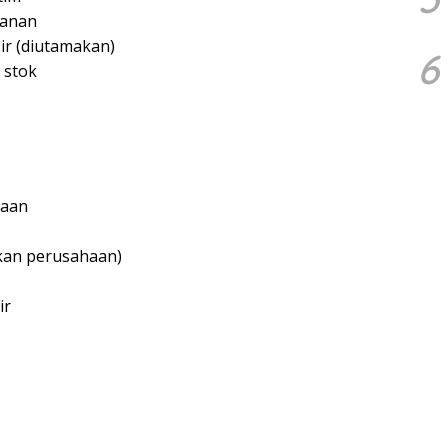
kanan
r (diutamakan)
6
 stok
jaan
akan perusahaan)
ir