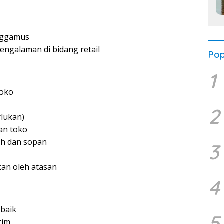
anggamus
engalaman di bidang retail
Pop
1
toko
2
rlukan)
an toko
ah dan sopan
3
kan oleh atasan
4
baik
5
tim