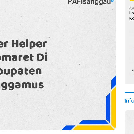
Ag
Lo
Ka
20
Inf