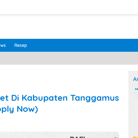
ews
Resep
A
ret Di Kabupaten Tanggamus
pply Now)