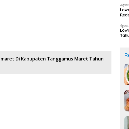
Agust
Lowo
Rede
Sek
Agust
Lowo
Tahu
R
domaret Di Kabupaten Tanggamus Maret Tahun