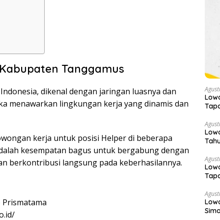
i Kabupaten Tanggamus
Agust
i Indonesia, dikenal dengan jaringan luasnya dan
Low
ka menawarkan lingkungan kerja yang dinamis dan
Tapa
Agust
Lowo
wongan kerja untuk posisi Helper di beberapa
Tahu
adalah kesempatan bagus untuk bergabung dengan
Agust
n berkontribusi langsung pada keberhasilannya.
Low
Tapa
Sek
Agust
 Prismatama
Low
Sima
.id/