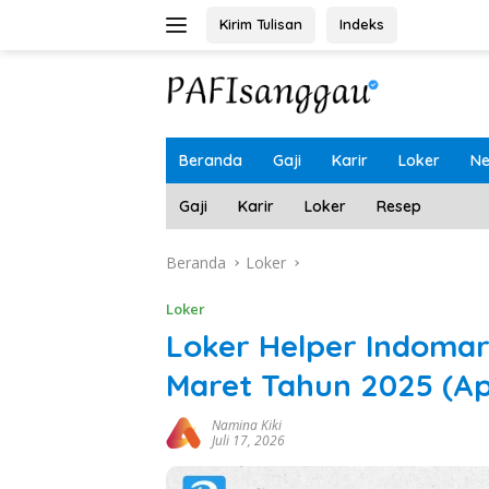
Langsung
Kirim Tulisan
Indeks
ke
konten
Beranda
Gaji
Karir
Loker
N
Gaji
Karir
Loker
Resep
Beranda
Loker
Loker
Loker Helper Indoma
Maret Tahun 2025 (A
Namina Kiki
Juli 17, 2026