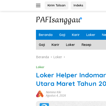
Langsung
Kirim Tulisan
Indeks
ke
konten
Beranda
Gaji
Karir
Loker
N
Gaji
Karir
Loker
Resep
Beranda
Loker
Loker
Loker Helper Indomar
Utara Maret Tahun 20
Namina Kiki
Agustus 4, 2026