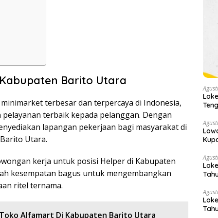
 Kabupaten Barito Utara
Agust
Loke
 minimarket terbesar dan terpercaya di Indonesia,
Teng
Kese
 pelayanan terbaik kepada pelanggan. Dengan
Agust
menyediakan lapangan pekerjaan bagi masyarakat di
Lowo
Barito Utara.
Kupa
Agust
owongan kerja untuk posisi Helper di Kabupaten
Loke
ebuah kesempatan bagus untuk mengembangkan
Tahu
an ritel ternama.
Agust
Loke
Tahu
Toko Alfamart Di Kabupaten Barito Utara