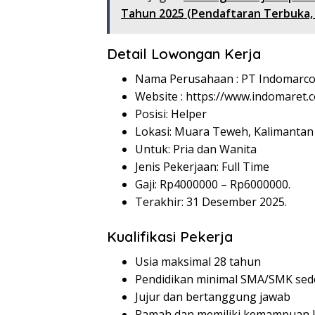
Tahun 2025 (Pendaftaran Terbuka,
Detail Lowongan Kerja
Nama Perusahaan :
PT Indomarco
Website :
https://www.indomaret.co
Posisi: Helper
Lokasi: Muara Teweh, Kalimantan
Untuk: Pria dan Wanita
Jenis Pekerjaan: Full Time
Gaji: Rp
4000000
– Rp
6000000
.
Terakhir: 31 Desember 2025.
Kualifikasi Pekerja
Usia maksimal 28 tahun
Pendidikan minimal SMA/SMK sed
Jujur dan bertanggung jawab
Ramah dan memiliki kemampuan k