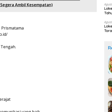
 Segera Ambil Kesempatan)
Agust
Loke
Tahu
Agust
Loke
 Prismatama
Tora
.id/
 Tengah.
R
erajat
omunikasi yang baik