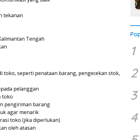
ah tekanan
Pop
 Kalimantan Tengah
1
kan
2
 toko, seperti penataan barang, pengecekan stok,
epada pelanggan
3
 toko
n pengiriman barang
duk agar menarik
4
si toko (jika diperlukan)
kan oleh atasan
5