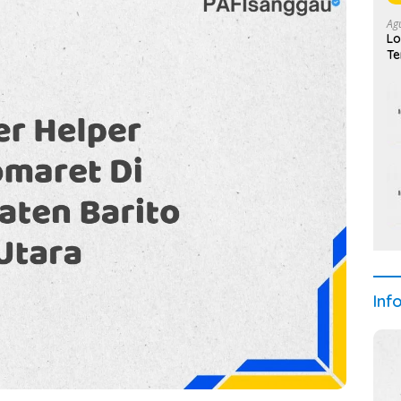
Ag
Lo
Te
Ba
Inf