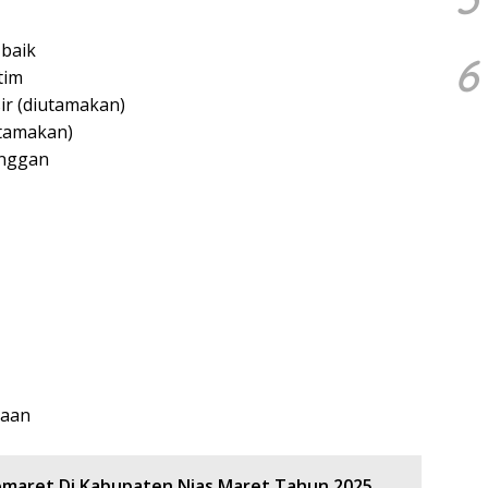
baik
6
tim
r (diutamakan)
tamakan)
anggan
jaan
omaret Di Kabupaten Nias Maret Tahun 2025