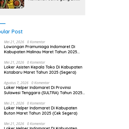
Nagih!
ular Post
Mei 21, 2026
0 Komentar
Lowongan Pramuniaga Indomaret Di
Kabupaten Malinau Maret Tahun 2025
(Apply Now)
Mei 21, 2026
0 Komentar
Loker Asisten Kepala Toko Di Kabupaten
Kotabaru Maret Tahun 2025 (Segera)
Agustus 7, 2026
0 Komentar
Loker Helper Indomaret Di Provinsi
Sulawesi Tenggara (SULTRA) Tahun 2025
(Tahun Baru, Kesempatan Baru! Daftar
Sekarang)
Mei 21, 2026
0 Komentar
Loker Helper Indomaret Di Kabupaten
Buton Maret Tahun 2025 (Cek Segera)
Mei 21, 2026
0 Komentar
Loker Helper Indomaret Di Kabupaten