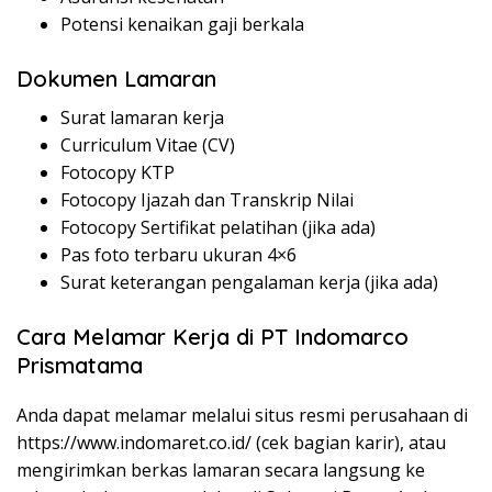
Potensi kenaikan gaji berkala
Dokumen Lamaran
Surat lamaran kerja
Curriculum Vitae (CV)
Fotocopy KTP
Fotocopy Ijazah dan Transkrip Nilai
Fotocopy Sertifikat pelatihan (jika ada)
Pas foto terbaru ukuran 4×6
Surat keterangan pengalaman kerja (jika ada)
Cara Melamar Kerja di PT Indomarco
Prismatama
Anda dapat melamar melalui situs resmi perusahaan di
https://www.indomaret.co.id/
(cek bagian karir), atau
mengirimkan berkas lamaran secara langsung ke