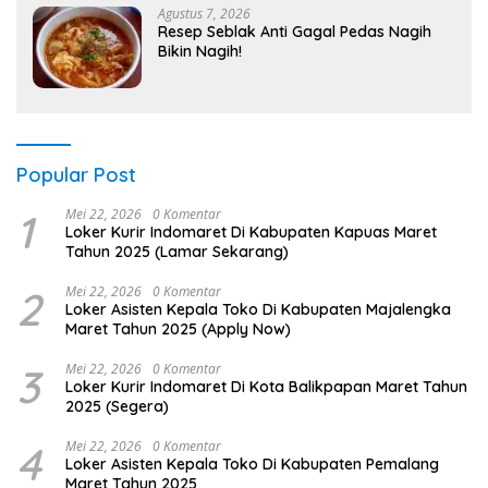
Agustus 7, 2026
Resep Seblak Anti Gagal Pedas Nagih
Bikin Nagih!
Popular Post
1
Mei 22, 2026
0 Komentar
Loker Kurir Indomaret Di Kabupaten Kapuas Maret
Tahun 2025 (Lamar Sekarang)
2
Mei 22, 2026
0 Komentar
Loker Asisten Kepala Toko Di Kabupaten Majalengka
Maret Tahun 2025 (Apply Now)
3
Mei 22, 2026
0 Komentar
Loker Kurir Indomaret Di Kota Balikpapan Maret Tahun
2025 (Segera)
4
Mei 22, 2026
0 Komentar
Loker Asisten Kepala Toko Di Kabupaten Pemalang
Maret Tahun 2025