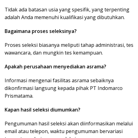
Tidak ada batasan usia yang spesifik, yang terpenting
adalah Anda memenuhi kualifikasi yang dibutuhkan.
Bagaimana proses seleksinya?
Proses seleksi biasanya meliputi tahap administrasi, tes
wawancara, dan mungkin tes kemampuan.
Apakah perusahaan menyediakan asrama?
Informasi mengenai fasilitas asrama sebaiknya
dikonfirmasi langsung kepada pihak PT Indomarco
Prismatama.
Kapan hasil seleksi diumumkan?
Pengumuman hasil seleksi akan diinformasikan melalui
email atau telepon, waktu pengumuman bervariasi