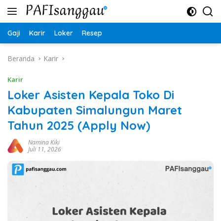
Langsung
ke
konten
Gaji
Karir
Loker
Resep
Beranda
Karir
Karir
Loker Asisten Kepala Toko Di
Kabupaten Simalungun Maret
Tahun 2025 (Apply Now)
Namina Kiki
Juli 11, 2026