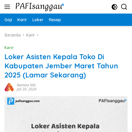
Langsung
ke
konten
Gaji
Karir
Loker
Resep
Beranda
Karir
Karir
Loker Asisten Kepala Toko Di
Kabupaten Jember Maret Tahun
2025 (Lamar Sekarang)
Namina Kiki
Juli 30, 2026