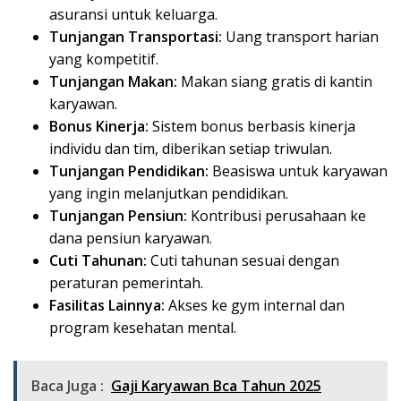
asuransi untuk keluarga.
Tunjangan Transportasi:
Uang transport harian
yang kompetitif.
Tunjangan Makan:
Makan siang gratis di kantin
karyawan.
Bonus Kinerja:
Sistem bonus berbasis kinerja
individu dan tim, diberikan setiap triwulan.
Tunjangan Pendidikan:
Beasiswa untuk karyawan
yang ingin melanjutkan pendidikan.
Tunjangan Pensiun:
Kontribusi perusahaan ke
dana pensiun karyawan.
Cuti Tahunan:
Cuti tahunan sesuai dengan
peraturan pemerintah.
Fasilitas Lainnya:
Akses ke gym internal dan
program kesehatan mental.
Baca Juga :
Gaji Karyawan Bca Tahun 2025