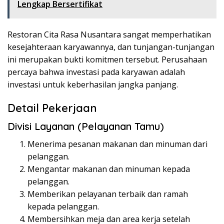
Lengkap Bersertifikat
Restoran Cita Rasa Nusantara sangat memperhatikan
kesejahteraan karyawannya, dan tunjangan-tunjangan
ini merupakan bukti komitmen tersebut. Perusahaan
percaya bahwa investasi pada karyawan adalah
investasi untuk keberhasilan jangka panjang.
Detail Pekerjaan
Divisi Layanan (Pelayanan Tamu)
Menerima pesanan makanan dan minuman dari
pelanggan.
Mengantar makanan dan minuman kepada
pelanggan.
Memberikan pelayanan terbaik dan ramah
kepada pelanggan.
Membersihkan meja dan area kerja setelah