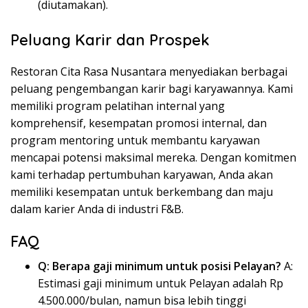
(diutamakan).
Peluang Karir dan Prospek
Restoran Cita Rasa Nusantara menyediakan berbagai
peluang pengembangan karir bagi karyawannya. Kami
memiliki program pelatihan internal yang
komprehensif, kesempatan promosi internal, dan
program mentoring untuk membantu karyawan
mencapai potensi maksimal mereka. Dengan komitmen
kami terhadap pertumbuhan karyawan, Anda akan
memiliki kesempatan untuk berkembang dan maju
dalam karier Anda di industri F&B.
FAQ
Q: Berapa gaji minimum untuk posisi Pelayan?
A:
Estimasi gaji minimum untuk Pelayan adalah Rp
4.500.000/bulan, namun bisa lebih tinggi