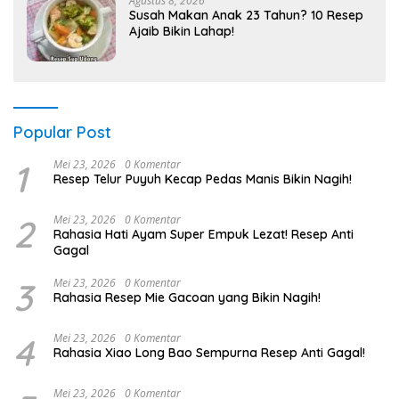
Agustus 8, 2026
Susah Makan Anak 23 Tahun? 10 Resep
Ajaib Bikin Lahap!
Popular Post
1
Mei 23, 2026
0 Komentar
Resep Telur Puyuh Kecap Pedas Manis Bikin Nagih!
2
Mei 23, 2026
0 Komentar
Rahasia Hati Ayam Super Empuk Lezat! Resep Anti
Gagal
3
Mei 23, 2026
0 Komentar
Rahasia Resep Mie Gacoan yang Bikin Nagih!
4
Mei 23, 2026
0 Komentar
Rahasia Xiao Long Bao Sempurna Resep Anti Gagal!
Mei 23, 2026
0 Komentar