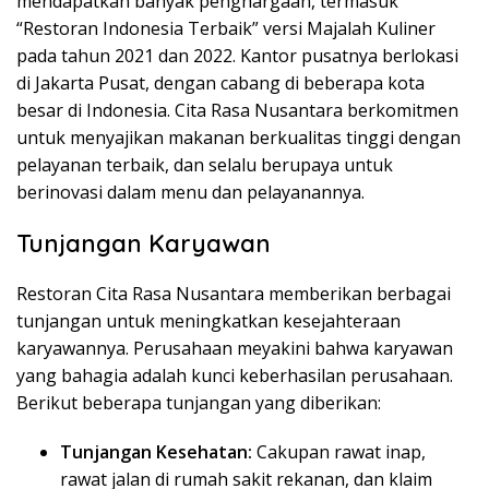
mendapatkan banyak penghargaan, termasuk
“Restoran Indonesia Terbaik” versi Majalah Kuliner
pada tahun 2021 dan 2022. Kantor pusatnya berlokasi
di Jakarta Pusat, dengan cabang di beberapa kota
besar di Indonesia. Cita Rasa Nusantara berkomitmen
untuk menyajikan makanan berkualitas tinggi dengan
pelayanan terbaik, dan selalu berupaya untuk
berinovasi dalam menu dan pelayanannya.
Tunjangan Karyawan
Restoran Cita Rasa Nusantara memberikan berbagai
tunjangan untuk meningkatkan kesejahteraan
karyawannya. Perusahaan meyakini bahwa karyawan
yang bahagia adalah kunci keberhasilan perusahaan.
Berikut beberapa tunjangan yang diberikan:
Tunjangan Kesehatan:
Cakupan rawat inap,
rawat jalan di rumah sakit rekanan, dan klaim