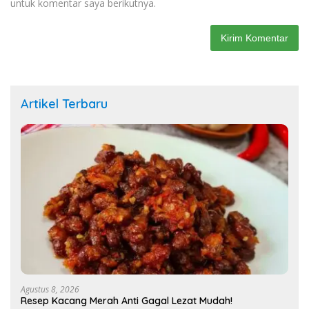
untuk komentar saya berikutnya.
Artikel Terbaru
Agustus 8, 2026
Resep Kacang Merah Anti Gagal Lezat Mudah!