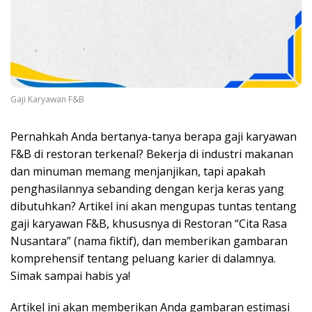
Gaji Karyawan F&B
Pernahkah Anda bertanya-tanya berapa gaji karyawan
F&B di restoran terkenal? Bekerja di industri makanan
dan minuman memang menjanjikan, tapi apakah
penghasilannya sebanding dengan kerja keras yang
dibutuhkan? Artikel ini akan mengupas tuntas tentang
gaji karyawan F&B, khususnya di Restoran “Cita Rasa
Nusantara” (nama fiktif), dan memberikan gambaran
komprehensif tentang peluang karier di dalamnya.
Simak sampai habis ya!
Artikel ini akan memberikan Anda gambaran estimasi