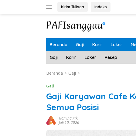
Langsung
Kirim Tulisan
Indeks
ke
konten
Beranda
Gaji
Karir
Loker
N
Gaji
Karir
Loker
Resep
Beranda
Gaji
Gaji
Gaji Karyawan Cafe K
Semua Posisi
Namina Kiki
Juli 10, 2026