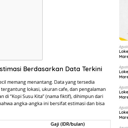
Agust
Loke
Mare
Agust
Estimasi Berdasarkan Data Terkini
Loke
Mare
kecil memang menantang. Data yang tersedia
Agust
si tergantung lokasi, ukuran cafe, dan pengalaman
Loke
 di “Kopi Susu Kita” (nama fiktif), dihimpun dari
Mare
bahwa angka-angka ini bersifat estimasi dan bisa
Agust
Loke
Mare
Gaji (IDR/bulan)
Agust