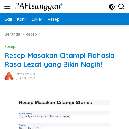
Langsung
ke
konten
Gaji
Karir
Loker
Resep
Beranda
Resep
Resep
Resep Masakan Citampi Rahasia
Rasa Lezat yang Bikin Nagih!
Namina Kiki
Juli 10, 2026