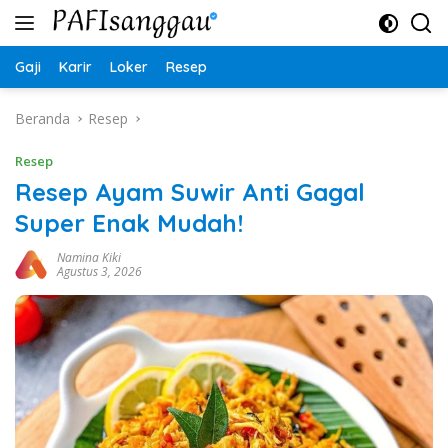
Langsung
ke
konten
Gaji
Karir
Loker
Resep
Beranda
Resep
Resep
Resep Ayam Suwir Anti Gagal
Super Enak Mudah!
Namina Kiki
Agustus 3, 2026