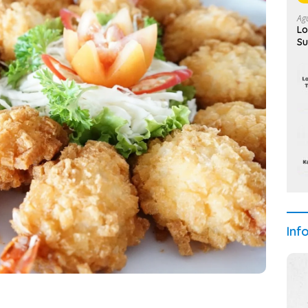
Ag
Lo
Su
Inf