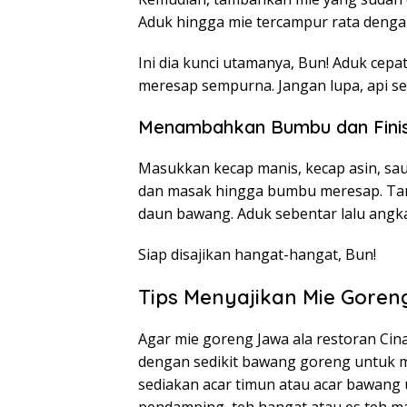
Aduk hingga mie tercampur rata denga
Ini dia kunci utamanya, Bun! Aduk cepa
meresap sempurna. Jangan lupa, api sed
Menambahkan Bumbu dan Finis
Masukkan kecap manis, kecap asin, sau
dan masak hingga bumbu meresap. Tam
daun bawang. Aduk sebentar lalu angka
Siap disajikan hangat-hangat, Bun!
Tips Menyajikan Mie Goren
Agar mie goreng Jawa ala restoran Cina
dengan sedikit bawang goreng untuk m
sediakan acar timun atau acar bawan
pendamping, teh hangat atau es teh ma