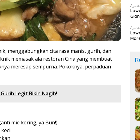
Agust
Lowo
Gian
Agust
Lowo
Mare
ik, menggabungkan cita rasa manis, gurih, dan
teknik memasak ala restoran Cina yang membuat
R
bunya meresap sempurna. Pokoknya, perpaduan
urih Legit Bikin Nagih!
anti mie kering, ya Bun!)
kecil
hkan