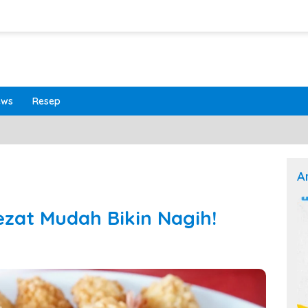
ews
Resep
A
ezat Mudah Bikin Nagih!