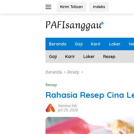
Langsung
Kirim Tulisan
Indeks
ke
konten
Beranda
Gaji
Karir
Loker
N
Gaji
Karir
Loker
Resep
Beranda
Resep
Resep
Rahasia Resep Cina L
Namina Kiki
Juli 29, 2026