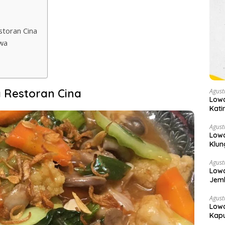
storan Cina
wa
 Restoran Cina
Agust
Low
Kati
Agust
Lowo
Klun
Agust
Lowo
Jemb
Agust
Low
Kapu