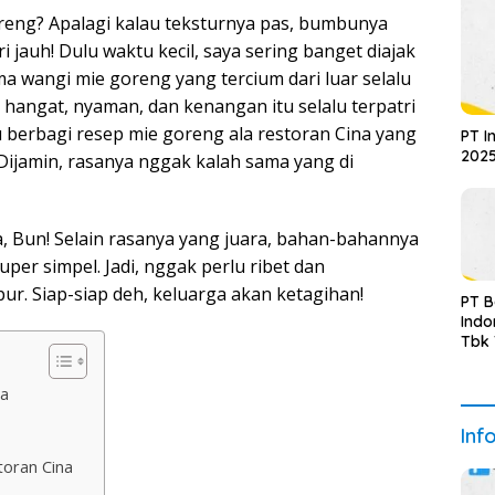
reng? Apalagi kalau teksturnya pas, bumbunya
 jauh! Dulu waktu kecil, saya sering banget diajak
a wangi mie goreng yang tercium dari luar selalu
 hangat, nyaman, dan kenangan itu selalu terpatri
u berbagi resep mie goreng ala restoran Cina yang
PT I
2025
ijamin, rasanya nggak kalah sama yang di
a, Bun! Selain rasanya yang juara, bahan-bahannya
er simpel. Jadi, nggak perlu ribet dan
r. Siap-siap deh, keluarga akan ketagihan!
PT 
Indo
Tbk
Sem
Upda
na
Inf
oran Cina