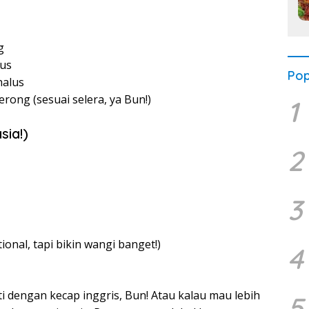
g
lus
Pop
halus
erong (sesuai selera, ya Bun!)
1
ia!)
2
3
onal, tapi bikin wangi banget!)
4
ti dengan kecap inggris, Bun! Atau kalau mau lebih
5