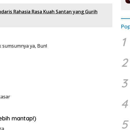
aris Rahasia Rasa Kuah Santan yang Gurih
Pop
1
ak sumsumnya ya, Bun!
2
3
kasar
4
ebih mantap!)
5
ra