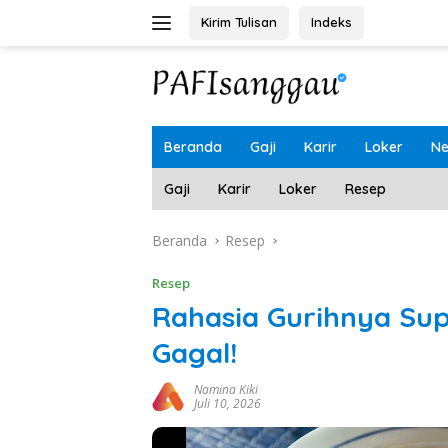
Langsung
Kirim Tulisan
Indeks
ke
konten
Beranda
Gaji
Karir
Loker
N
Gaji
Karir
Loker
Resep
Beranda
Resep
Resep
Rahasia Gurihnya Sup
Gagal!
Namina Kiki
Juli 10, 2026