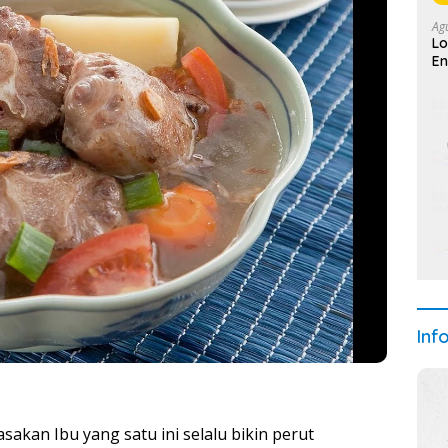
Ag
Lo
En
Inf
sakan Ibu yang satu ini selalu bikin perut