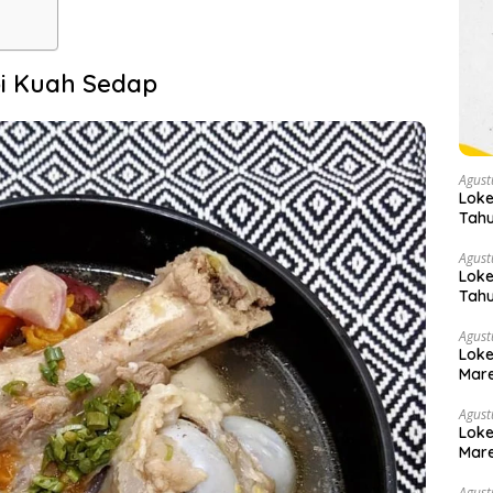
i Kuah Sedap
Agust
Loke
Tahu
Agust
Loke
Tahu
Agust
Loke
Mare
Agust
Loke
Mare
Agust