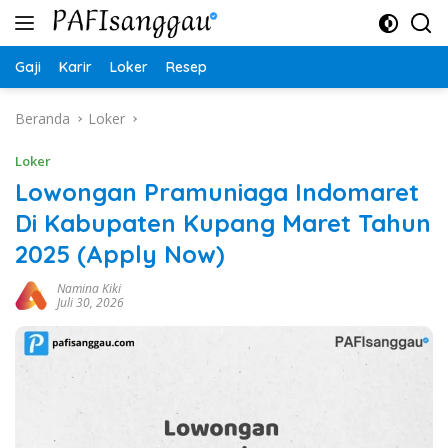
Langsung
ke
konten
Gaji
Karir
Loker
Resep
Beranda
Loker
Loker
Lowongan Pramuniaga Indomaret
Di Kabupaten Kupang Maret Tahun
2025 (Apply Now)
Namina Kiki
Juli 30, 2026