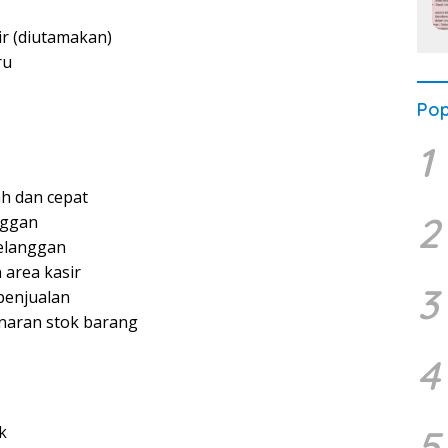
r (diutamakan)
ru
Pop
1
h dan cepat
2
nggan
elanggan
 area kasir
3
penjualan
naran stok barang
4
5
k