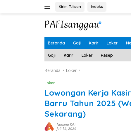
Langsung
Kirim Tulisan
Indeks
ke
konten
Beranda
Gaji
Karir
Loker
N
Gaji
Karir
Loker
Resep
Beranda
Loker
Loker
Lowongan Kerja Kasir
Barru Tahun 2025 (W
Sekarang)
Namina Kiki
Juli 15, 2026