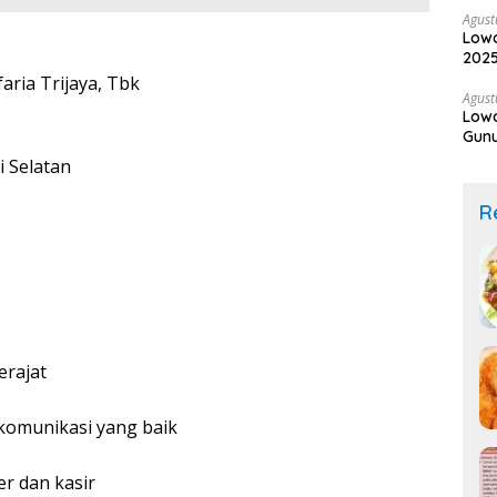
Agust
Lowo
2025
aria Trijaya, Tbk
Agust
Lowo
Gunu
i Selatan
R
erajat
omunikasi yang baik
 dan kasir