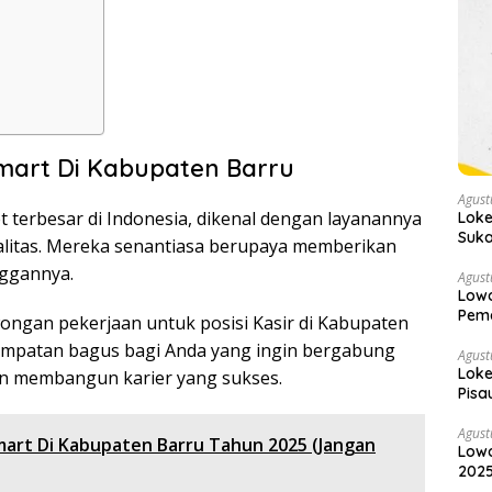
mart Di Kabupaten Barru
Agust
t terbesar di Indonesia, dikenal dengan layanannya
Loke
Suka
litas. Mereka senantiasa berupaya memberikan
nggannya.
Agust
Lowo
Pema
ongan pekerjaan untuk posisi Kasir di Kabupaten
Now
esempatan bagus bagi Anda yang ingin bergabung
Agust
Loke
an membangun karier yang sukses.
Pisa
Agust
mart Di Kabupaten Barru Tahun 2025 (Jangan
Lowo
2025
Sek