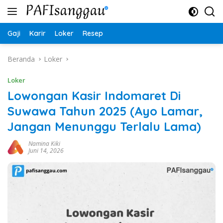
Langsung
ke
konten
Gaji
Karir
Loker
Resep
Beranda
Loker
Loker
Lowongan Kasir Indomaret Di
Suwawa Tahun 2025 (Ayo Lamar,
Jangan Menunggu Terlalu Lama)
Namina Kiki
Juni 14, 2026