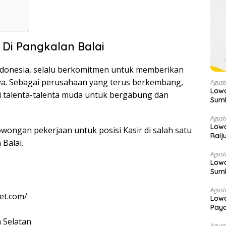
Di Pangkalan Balai
ndonesia, selalu berkomitmen untuk memberikan
ya. Sebagai perusahaan yang terus berkembang,
Agust
Lowo
 talenta-talenta muda untuk bergabung dan
Sumb
Agust
Lowo
wongan pekerjaan untuk posisi Kasir di salah satu
Raij
Balai.
Agust
Lowo
Sumb
Agust
et.com/
Lowo
Paya
 Selatan.
Agust