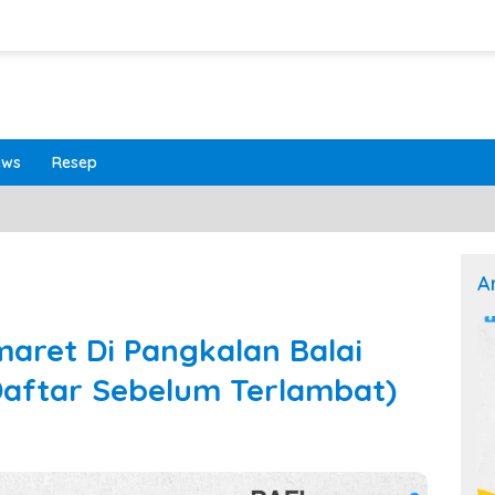
ews
Resep
A
aret Di Pangkalan Balai
Daftar Sebelum Terlambat)