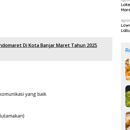
Loke
Mare
Agust
Lowo
Labu
ndomaret Di Kota Banjar Maret Tahun 2025
R
omunikasi yang baik
diutamakan)