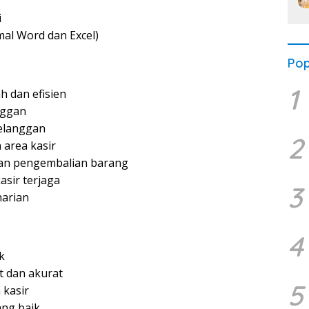
i
mal Word dan Excel)
Pop
1
 dan efisien
nggan
elanggan
2
 area kasir
dan pengembalian barang
asir terjaga
3
harian
4
k
 dan akurat
5
kasir
ng baik