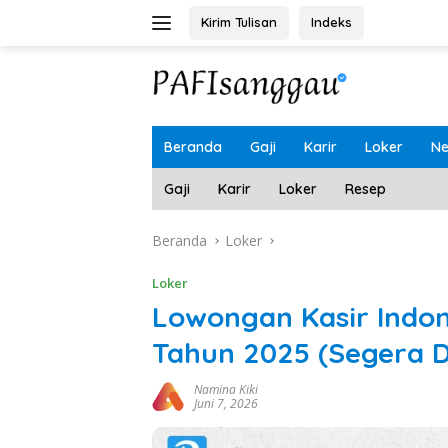
Langsung
Kirim Tulisan
Indeks
ke
konten
Beranda
Gaji
Karir
Loker
N
Gaji
Karir
Loker
Resep
Beranda
Loker
Loker
Lowongan Kasir Indom
Tahun 2025 (Segera 
Namina Kiki
Juni 7, 2026