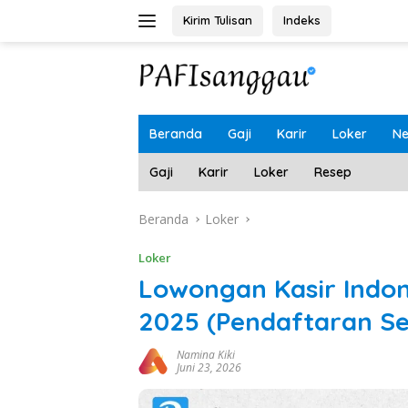
Langsung
Kirim Tulisan
Indeks
ke
konten
Beranda
Gaji
Karir
Loker
N
Gaji
Karir
Loker
Resep
Beranda
Loker
Loker
Lowongan Kasir Indo
2025 (Pendaftaran Se
Namina Kiki
Juni 23, 2026