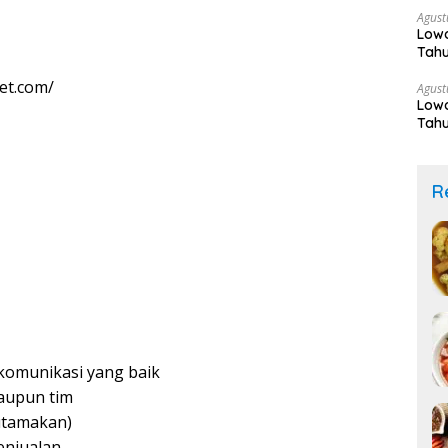
Agust
Lowo
Tahu
et.com/
Agust
Lowo
Tahu
R
omunikasi yang baik
aupun tim
utamakan)
enjualan