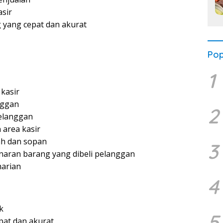
sir
yang cepat dan akurat
Pop
1
 kasir
nggan
2
elanggan
 area kasir
ah dan sopan
3
aran barang yang dibeli pelanggan
harian
4
k
5
at dan akurat