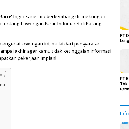
 Baru? Ingin kariermu berkembang di lingkungan
si tentang Lowongan Kasir Indomaret di Karang
PT D
Leng
engenai lowongan ini, mulai dari persyaratan
 sampai akhir agar kamu tidak ketinggalan informasi
patkan pekerjaan impian!
PT B
Tbk
aru
Resm
Inf