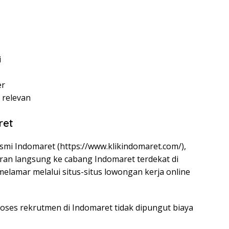
i
er
g relevan
ret
smi Indomaret (
https://www.klikindomaret.com/
),
an langsung ke cabang Indomaret terdekat di
elamar melalui situs-situs lowongan kerja online
oses rekrutmen di Indomaret tidak dipungut biaya