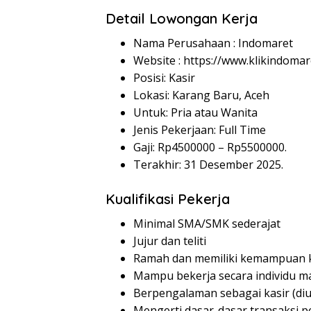
Detail Lowongan Kerja
Nama Perusahaan :
Indomaret
Website :
https://www.klikindomar
Posisi: Kasir
Lokasi: Karang Baru, Aceh
Untuk: Pria atau Wanita
Jenis Pekerjaan: Full Time
Gaji: Rp
4500000
– Rp
5500000
.
Terakhir: 31 Desember 2025.
Kualifikasi Pekerja
Minimal SMA/SMK sederajat
Jujur dan teliti
Ramah dan memiliki kemampuan k
Mampu bekerja secara individu m
Berpengalaman sebagai kasir (di
Mengerti dasar-dasar transaksi p