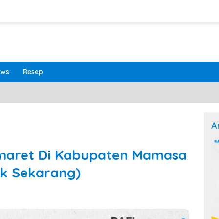
ews
Resep
A
maret Di Kabupaten Mamasa
ek Sekarang)