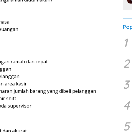
masa
Pop
keuangan
1
2
ngan ramah dan cepat
nggan
elanggan
3
n area kasir
aran jumlah barang yang dibeli pelanggan
ir shift
4
ada supervisor
5
 dan akurat