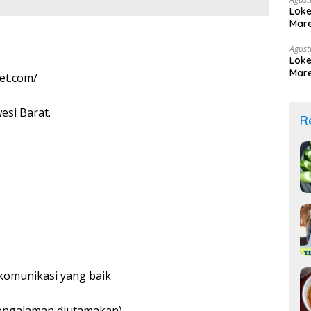
Loke
Mare
Agust
Loke
Mare
et.com/
esi Barat.
R
omunikasi yang baik
engalaman diutamakan)