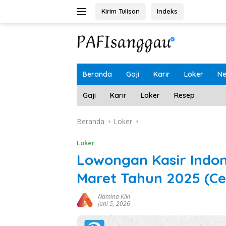
Langsung
Kirim Tulisan
Indeks
ke
konten
Beranda
Gaji
Karir
Loker
N
Gaji
Karir
Loker
Resep
Beranda
Loker
Loker
Lowongan Kasir Indo
Maret Tahun 2025 (C
Namina Kiki
Juni 5, 2026