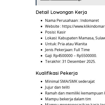
Detail Lowongan Kerja
Nama Perusahaan :
Indomaret
Website :
https://www.klikindomar
Posisi: Kasir
Lokasi: Kabupaten Mamasa, Sulaw
Untuk: Pria atau Wanita
Jenis Pekerjaan: Full Time
Gaji: Rp
4500000
– Rp
5500000
.
Terakhir: 31 Desember 2025.
Kualifikasi Pekerja
Minimal SMA/SMK sederajat
Jujur dan teliti
Ramah dan memiliki kemampuan k
Mampu bekerja dalam tim
Mampu mengoperasikan kasir (p