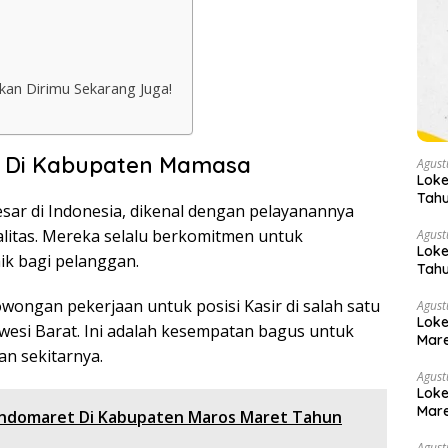
kan Dirimu Sekarang Juga!
t Di Kabupaten Mamasa
Agust
Loke
Tahu
esar di Indonesia, dikenal dengan pelayanannya
itas. Mereka selalu berkomitmen untuk
Agust
Loke
k bagi pelanggan.
Tahu
wongan pekerjaan untuk posisi Kasir di salah satu
Agust
Loke
esi Barat. Ini adalah kesempatan bagus untuk
Mare
an sekitarnya.
Agust
Loke
Mare
ndomaret Di Kabupaten Maros Maret Tahun
Agust