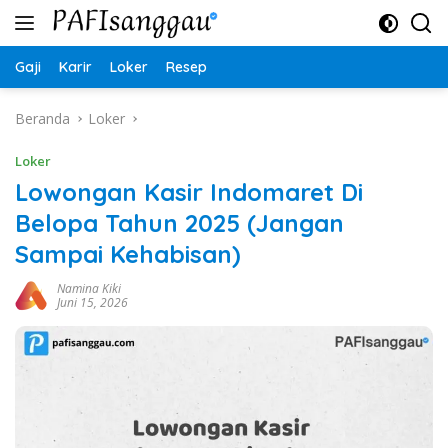
Langsung
ke
konten
Gaji
Karir
Loker
Resep
Beranda
Loker
Loker
Lowongan Kasir Indomaret Di
Belopa Tahun 2025 (Jangan
Sampai Kehabisan)
Namina Kiki
Juni 15, 2026