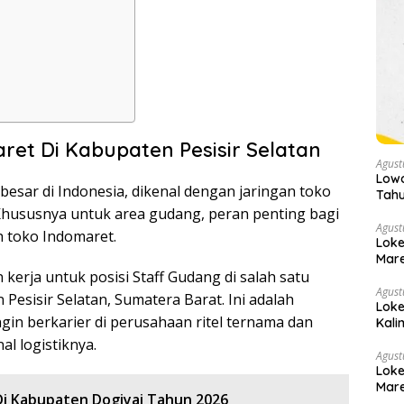
ret Di Kabupaten Pesisir Selatan
Agust
Lowo
rbesar di Indonesia, dikenal dengan jaringan toko
Tahu
Khususnya untuk area gudang, peran penting bagi
Agust
h toko Indomaret.
Loke
Mare
kerja untuk posisi Staff Gudang di salah satu
Agust
Pesisir Selatan, Sumatera Barat. Ini adalah
Loke
in berkarier di perusahaan ritel ternama dan
Kali
(Daf
l logistiknya.
Agust
Loke
Mare
Di Kabupaten Dogiyai Tahun 2026