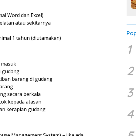
mal Word dan Excel)
Selatan atau sekitarnya
Pop
imal 1 tahun (diutamakan)
1
g masuk
2
i gudang
iban barang di gudang
arang
3
ng secara berkala
tok kepada atasan
an kerapian gudang
4
5
use Management System) – jika ada