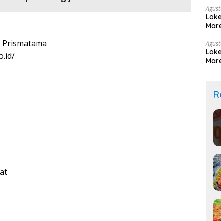
Agust
Loke
Mare
 Prismatama
Agust
Loke
.id/
Mare
R
at