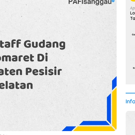
Ag
Lo
Ta
Ini
Inf