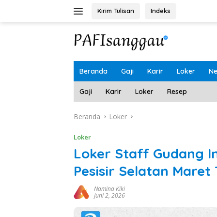
Langsung
Kirim Tulisan
Indeks
ke
konten
Beranda
Gaji
Karir
Loker
N
Gaji
Karir
Loker
Resep
Beranda
Loker
Loker
Loker Staff Gudang 
Pesisir Selatan Maret
Namina Kiki
Juni 2, 2026