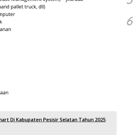
d pallet truck, dll)
mputer
6
k
kanan
jaan
mart Di Kabupaten Pesisir Selatan Tahun 2025