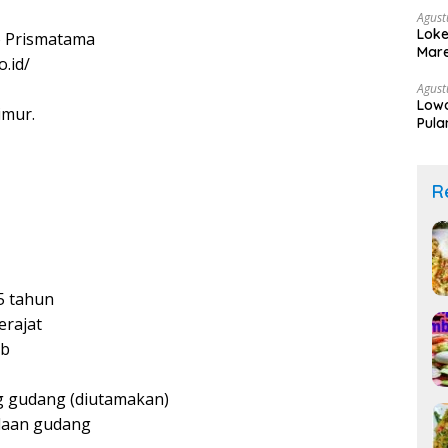
Agust
Loke
 Prismatama
Mare
.id/
Agust
Low
imur.
Pula
R
5 tahun
erajat
ab
 gudang (diutamakan)
olaan gudang