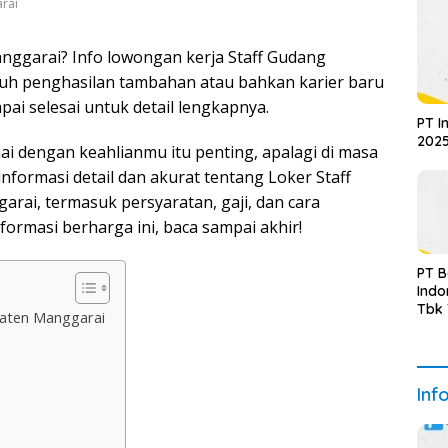
rai
anggarai? Info lowongan kerja Staff Gudang
utuh penghasilan tambahan atau bahkan karier baru
pai selesai untuk detail lengkapnya.
PT I
2025
ai dengan keahlianmu itu penting, apalagi di masa
informasi detail dan akurat tentang Loker Staff
ai, termasuk persyaratan, gaji, dan cara
ormasi berharga ini, baca sampai akhir!
PT 
Indo
Tbk
paten Manggarai
Sem
Upda
Inf