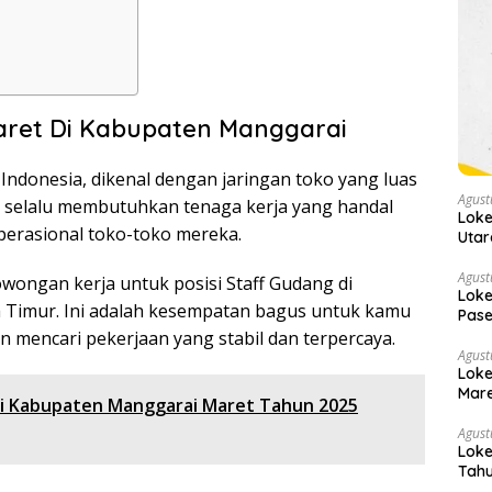
aret Di Kabupaten Manggarai
i Indonesia, dikenal dengan jaringan toko yang luas
Agust
 selalu membutuhkan tenaga kerja yang handal
Loke
erasional toko-toko mereka.
Utar
Terb
Agust
wongan kerja untuk posisi Staff Gudang di
Loke
Timur. Ini adalah kesempatan bagus untuk kamu
Pase
an mencari pekerjaan yang stabil dan terpercaya.
Agust
Loke
Mare
Di Kabupaten Manggarai Maret Tahun 2025
Agust
Loke
Tahu