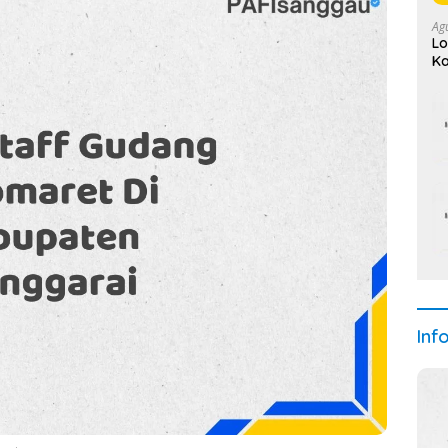
Ag
Lo
Ka
(A
Inf