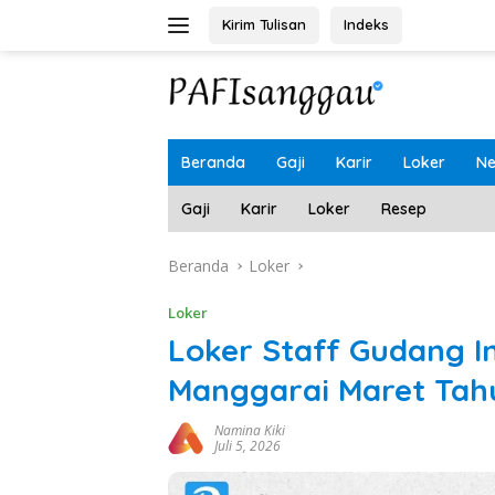
Langsung
Kirim Tulisan
Indeks
ke
konten
Beranda
Gaji
Karir
Loker
N
Gaji
Karir
Loker
Resep
Beranda
Loker
Loker
Loker Staff Gudang 
Manggarai Maret Tah
Namina Kiki
Juli 5, 2026