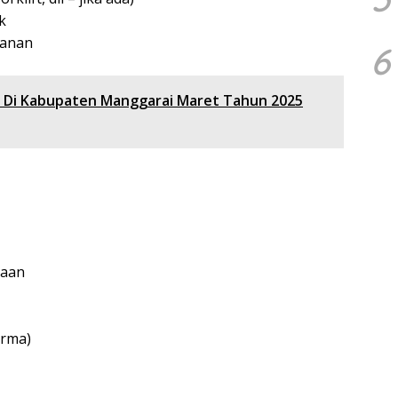
k
kanan
6
t Di Kabupaten Manggarai Maret Tahun 2025
jaan
orma)