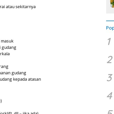
ai atau sekitarnya
Pop
1
g masuk
i gudang
rkala
2
rang
manan gudang
3
gudang kepada atasan
4
)
5
lift, dll – jika ada)