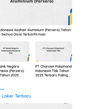
ndonesia Asahan Aluminium (Persero) Tahun
 Semua Divisi Terkonfirmasi
Bank Negara
PT Charoen Pokphand
nesia (Persero)
Indonesia Tbk Tahun
 Tahun 2025
2025 Terbaru Paling
ua Jabatan
Lengkap
te Terbaru
o Loker Terbaru