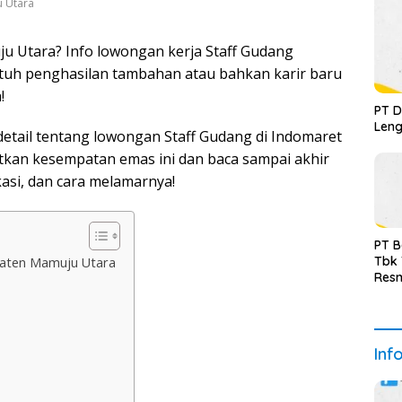
u Utara
u Utara? Info lowongan kerja Staff Gudang
tuh penghasilan tambahan atau bahkan karir baru
!
PT D
Leng
detail tentang lowongan Staff Gudang di Indomaret
kan kesempatan emas ini dan baca sampai akhir
kasi, dan cara melamarnya!
PT B
Tbk
paten Mamuju Utara
Resm
Inf