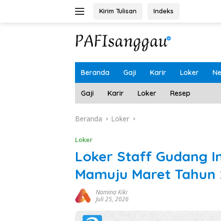
Langsung
Kirim Tulisan
Indeks
ke
konten
Beranda
Gaji
Karir
Loker
N
Gaji
Karir
Loker
Resep
Beranda
Loker
Loker
Loker Staff Gudang 
Mamuju Maret Tahun 
Namina Kiki
Juli 25, 2026