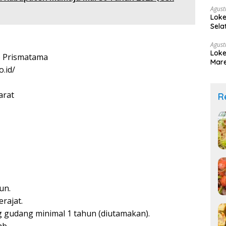
Agust
Loke
Sela
Agust
Loke
 Prismatama
Mare
.id/
arat
R
un.
rajat.
gudang minimal 1 tahun (diutamakan).