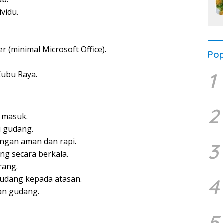
vidu.
minimal Microsoft Office).
Pop
1
Kubu Raya.
2
 masuk.
 gudang.
ngan aman dan rapi.
3
g secara berkala.
rang.
udang kepada atasan.
4
an gudang.
5