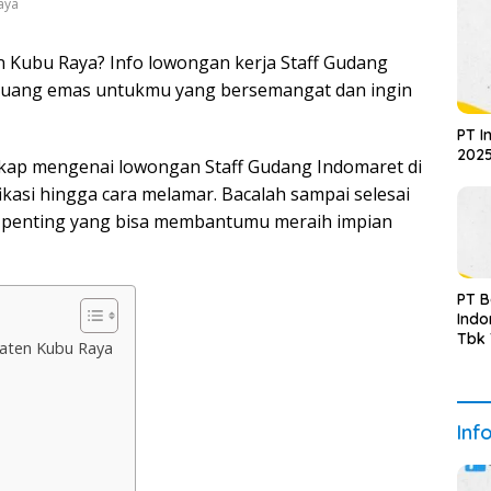
aya
n Kubu Raya? Info lowongan kerja Staff Gudang
eluang emas untukmu yang bersemangat dan ingin
PT I
2025
ngkap mengenai lowongan Staff Gudang Indomaret di
ikasi hingga cara melamar. Bacalah sampai selesai
i penting yang bisa membantumu meraih impian
PT 
Indo
Tbk
paten Kubu Raya
Sem
Upda
Inf