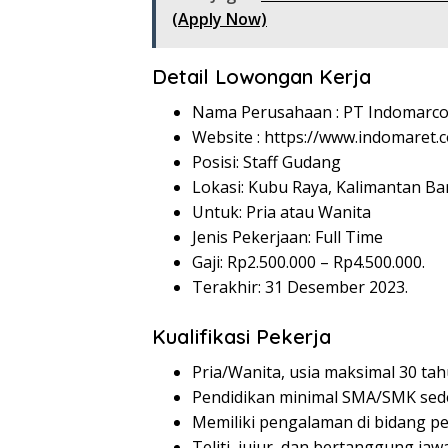
(Apply Now)
Detail Lowongan Kerja
Nama Perusahaan :
PT Indomarco
Website :
https://www.indomaret.co
Posisi: Staff Gudang
Lokasi: Kubu Raya, Kalimantan Ba
Untuk: Pria atau Wanita
Jenis Pekerjaan: Full Time
Gaji: Rp
2.500.000
– Rp
4.500.000
.
Terakhir: 31 Desember 2023.
Kualifikasi Pekerja
Pria/Wanita, usia maksimal 30 tah
Pendidikan minimal SMA/SMK sede
Memiliki pengalaman di bidang p
Teliti, jujur, dan bertanggung jaw