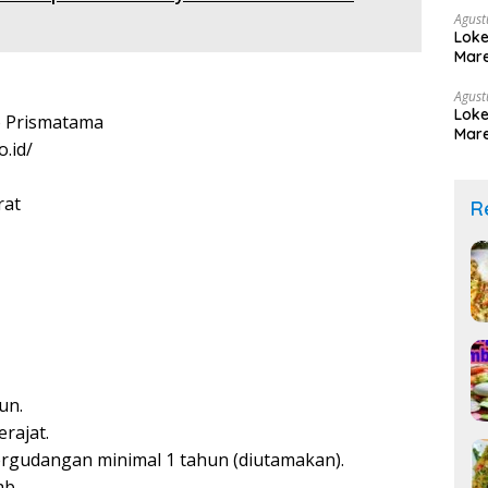
Agust
Loke
Mare
Agust
Loke
 Prismatama
Mare
.id/
rat
R
un.
rajat.
ergudangan minimal 1 tahun (diutamakan).
ab.