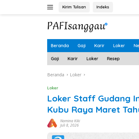
Langsung
Kirim Tulisan
Indeks
ke
konten
Beranda
Gaji
Karir
Loker
N
Gaji
Karir
Loker
Resep
Beranda
Loker
Loker
Loker Staff Gudang 
Kubu Raya Maret Tah
Namina Kiki
Juli 8, 2026