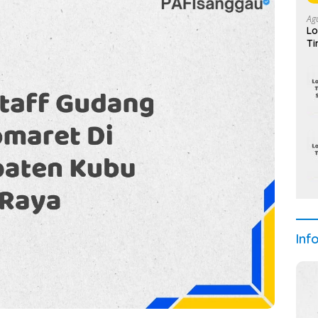
Ag
Lo
Ti
(S
Inf