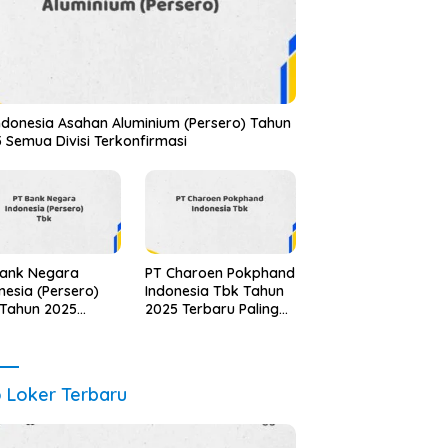
ndonesia Asahan Aluminium (Persero) Tahun
 Semua Divisi Terkonfirmasi
Bank Negara
PT Charoen Pokphand
nesia (Persero)
Indonesia Tbk Tahun
 Tahun 2025
2025 Terbaru Paling
ua Jabatan
Lengkap
te Terbaru
o Loker Terbaru