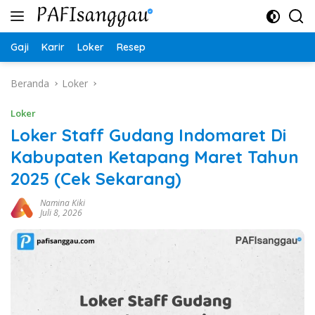
Langsung
ke
konten
Gaji
Karir
Loker
Resep
Beranda
Loker
Loker
Loker Staff Gudang Indomaret Di
Kabupaten Ketapang Maret Tahun
2025 (Cek Sekarang)
Namina Kiki
Juli 8, 2026