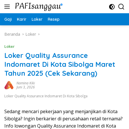
Langsung
ke
konten
Gaji
Karir
Loker
Resep
Beranda
Loker
Loker
Loker Quality Assurance
Indomaret Di Kota Sibolga Maret
Tahun 2025 (Cek Sekarang)
Namina Kiki
Juni 3, 2026
Loker Quality Assurance Indomaret Di Kota Sibolga
Sedang mencari pekerjaan yang menjanjikan di Kota
Sibolga? Ingin berkarier di perusahaan retail ternama?
Info lowongan Quality Assurance Indomaret di Kota