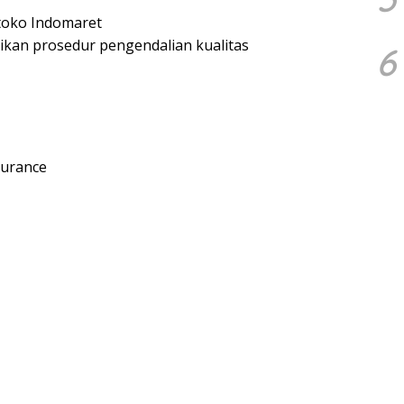
-toko Indomaret
an prosedur pengendalian kualitas
6
surance