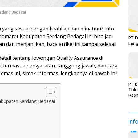
erdang Bedagai
 yang sesuai dengan keahlian dan minatmu? Info
domaret Kabupaten Serdang Bedagai ini bisa jadi
PT D
Leng
 dan menjanjikan, baca artikel ini sampai selesai!
detail tentang lowongan Quality Assurance di
 termasuk persyaratan, tanggung jawab, dan cara
mas ini, simak informasi lengkapnya di bawah ini!
PT B
Tbk
Resm
Kabupaten Serdang Bedagai
Inf