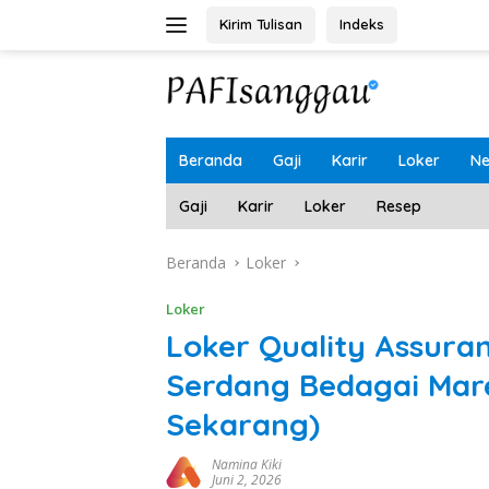
Langsung
Kirim Tulisan
Indeks
ke
konten
Beranda
Gaji
Karir
Loker
N
Gaji
Karir
Loker
Resep
Beranda
Loker
Loker
Loker Quality Assura
Serdang Bedagai Mar
Sekarang)
Namina Kiki
Juni 2, 2026