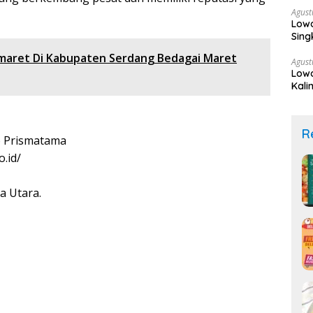
Agust
Lowo
Sing
maret Di Kabupaten Serdang Bedagai Maret
Agust
Lowo
Kali
(Seg
R
 Prismatama
.id/
a Utara.