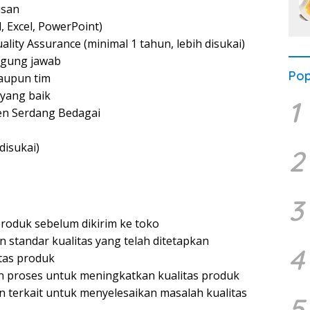
usan
, Excel, PowerPoint)
lity Assurance (minimal 1 tahun, lebih disukai)
nggung jawab
Pop
aupun tim
yang baik
1
en Serdang Bedagai
disukai)
2
3
roduk sebelum dikirim ke toko
standar kualitas yang telah ditetapkan
4
tas produk
n proses untuk meningkatkan kualitas produk
 terkait untuk menyelesaikan masalah kualitas
5