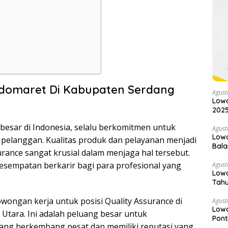
ndomaret Di Kabupaten Serdang
Agust
Lowo
2025
erbesar di Indonesia, selalu berkomitmen untuk
Agust
Low
pelanggan. Kualitas produk dan pelayanan menjadi
Bala
urance sangat krusial dalam menjaga hal tersebut.
sempatan berkarir bagi para profesional yang
Agust
Lowo
Tahu
wongan kerja untuk posisi Quality Assurance di
Agust
Lowo
Utara. Ini adalah peluang besar untuk
Pont
yang berkembang pesat dan memiliki reputasi yang